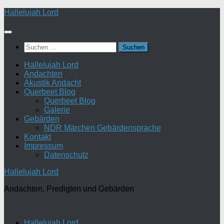
Zum
Hallelujah Lord
Inhalt
springen
Suchen
nach:
Hallelujah Lord
Andachten
Akustik Andacht
Querbeet Blog
Querbeet Blog
Galerie
Gebärden
NDR Märchen Gebärdensprache
Kontakt
Impressum
Datenschutz
Hallelujah Lord
Andachten, Predigten und Gebärden
Hallelujah Lord