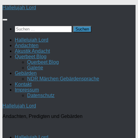
Zum
Hallelujah Lord
Inhalt
springen
Suchen
nach:
Hallelujah Lord
Andachten
Akustik Andacht
Querbeet Blog
Querbeet Blog
Galerie
Gebärden
NDR Märchen Gebärdensprache
Kontakt
Impressum
Datenschutz
Hallelujah Lord
Andachten, Predigten und Gebärden
Hallelujah Lord