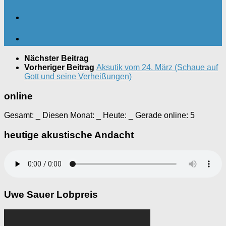
Nächster Beitrag
Vorheriger Beitrag
Aksutik vom 24. März (Schaue auf
Gott und seine Verheißungen)
online
Gesamt:
_
Diesen Monat:
_
Heute:
_
Gerade online: 5
heutige akustische Andacht
Uwe Sauer Lobpreis