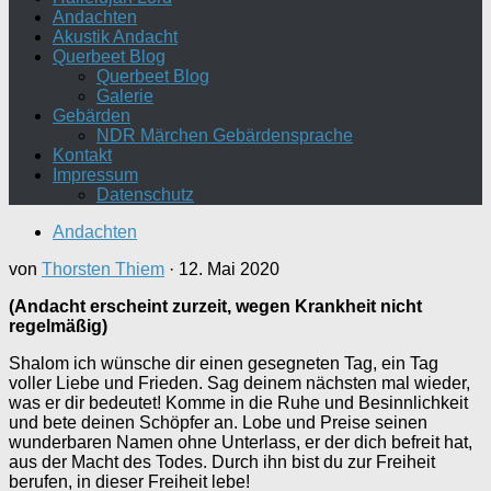
Andachten
Akustik Andacht
Querbeet Blog
Querbeet Blog
Galerie
Gebärden
NDR Märchen Gebärdensprache
Kontakt
Impressum
Datenschutz
Andachten
von
Thorsten Thiem
·
12. Mai 2020
(Andacht erscheint zurzeit, wegen Krankheit nicht
regelmäßig)
Shalom ich wünsche dir einen gesegneten Tag, ein Tag
voller Liebe und Frieden. Sag deinem nächsten mal wieder,
was er dir bedeutet! Komme in die Ruhe und Besinnlichkeit
und bete deinen Schöpfer an. Lobe und Preise seinen
wunderbaren Namen ohne Unterlass, er der dich befreit hat,
aus der Macht des Todes. Durch ihn bist du zur Freiheit
berufen, in dieser Freiheit lebe!