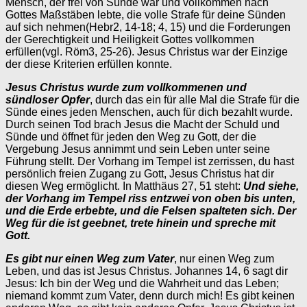
Mensch, der frei von Sünde war und vollkommen nach
Gottes Maßstäben lebte, die volle Strafe für deine Sünden
auf sich nehmen(Hebr2, 14-18; 4, 15) und die Forderungen
der Gerechtigkeit und Heiligkeit Gottes vollkommen
erfüllen(vgl. Röm3, 25-26). Jesus Christus war der Einzige
der diese Kriterien erfüllen konnte.
Jesus Christus wurde zum vollkommenen und
sündloser Opfer
, durch das ein für alle Mal die Strafe für die
Sünde eines jeden Menschen, auch für dich bezahlt wurde.
Durch seinen Tod brach Jesus die Macht der Schuld und
Sünde und öffnet für jeden den Weg zu Gott, der die
Vergebung Jesus annimmt und sein Leben unter seine
Führung stellt. Der Vorhang im Tempel ist zerrissen, du hast
persönlich freien Zugang zu Gott, Jesus Christus hat dir
diesen Weg ermöglicht. In Matthäus 27, 51 steht:
Und siehe,
der Vorhang im Tempel riss entzwei von oben bis unten,
und die Erde erbebte, und die Felsen spalteten sich. Der
Weg für die ist geebnet, trete hinein und spreche mit
Gott.
Es gibt nur einen Weg zum Vater
, nur einen Weg zum
Leben, und das ist Jesus Christus. Johannes 14, 6 sagt dir
Jesus: Ich bin der Weg und die Wahrheit und das Leben;
niemand kommt zum Vater, denn durch mich! Es gibt keinen