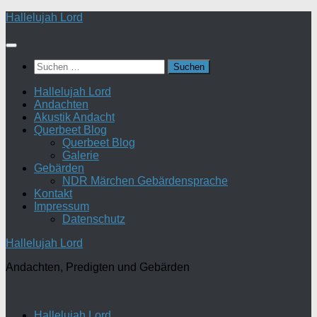
Zum
Hallelujah Lord
Inhalt
springen
Suchen
nach:
Hallelujah Lord
Andachten
Akustik Andacht
Querbeet Blog
Querbeet Blog
Galerie
Gebärden
NDR Märchen Gebärdensprache
Kontakt
Impressum
Datenschutz
Hallelujah Lord
Andachten, Predigten und Gebärden
Hallelujah Lord