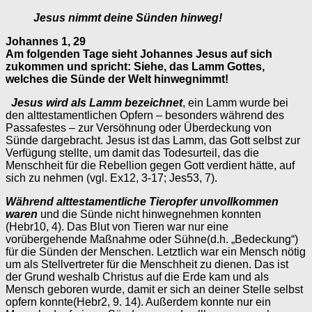
Jesus nimmt deine Sünden hinweg!
Johannes 1, 29
Am folgenden Tage sieht Johannes Jesus auf sich
zukommen und spricht: Siehe, das Lamm Gottes,
welches die Sünde der Welt hinwegnimmt!
Jesus wird als Lamm bezeichnet
, ein Lamm wurde bei
den alttestamentlichen Opfern – besonders während des
Passafestes – zur Versöhnung oder Überdeckung von
Sünde dargebracht. Jesus ist das Lamm, das Gott selbst zur
Verfügung stellte, um damit das Todesurteil, das die
Menschheit für die Rebellion gegen Gott verdient hätte, auf
sich zu nehmen (vgl. Ex12, 3-17; Jes53, 7).
Während alttestamentliche Tieropfer unvollkommen
waren
und die Sünde nicht hinwegnehmen konnten
(Hebr10, 4). Das Blut von Tieren war nur eine
vorübergehende Maßnahme oder Sühne(d.h. „Bedeckung“)
für die Sünden der Menschen. Letztlich war ein Mensch nötig
um als Stellvertreter für die Menschheit zu dienen. Das ist
der Grund weshalb Christus auf die Erde kam und als
Mensch geboren wurde, damit er sich an deiner Stelle selbst
opfern konnte(Hebr2, 9. 14). Außerdem konnte nur ein