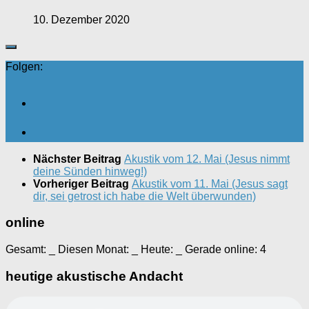
10. Dezember 2020
Folgen:
Nächster Beitrag
Akustik vom 12. Mai (Jesus nimmt
deine Sünden hinweg!)
Vorheriger Beitrag
Akustik vom 11. Mai (Jesus sagt
dir, sei getrost ich habe die Welt überwunden)
online
Gesamt:
_
Diesen Monat:
_
Heute:
_
Gerade online: 4
heutige akustische Andacht