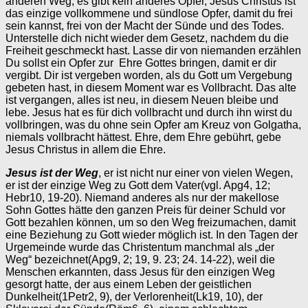
anderen Weg, es gibt kein anderes Opfer, Jesus Christus ist
das einzige vollkommene und sündlose Opfer, damit du frei
sein kannst, frei von der Macht der Sünde und des Todes.
Unterstelle dich nicht wieder dem Gesetz, nachdem du die
Freiheit geschmeckt hast. Lasse dir von niemanden erzählen
Du sollst ein Opfer zur Ehre Gottes bringen, damit er dir
vergibt. Dir ist vergeben worden, als du Gott um Vergebung
gebeten hast, in diesem Moment war es Vollbracht. Das alte
ist vergangen, alles ist neu, in diesem Neuen bleibe und
lebe. Jesus hat es für dich vollbracht und durch ihn wirst du
vollbringen, was du ohne sein Opfer am Kreuz von Golgatha,
niemals vollbracht hättest. Ehre, dem Ehre gebührt, gebe
Jesus Christus in allem die Ehre.
Jesus ist der Weg
, er ist nicht nur einer von vielen Wegen,
er ist der einzige Weg zu Gott dem Vater(vgl. Apg4, 12;
Hebr10, 19-20). Niemand anderes als nur der makellose
Sohn Gottes hätte den ganzen Preis für deiner Schuld vor
Gott bezahlen können, um so den Weg freizumachen, damit
eine Beziehung zu Gott wieder möglich ist. In den Tagen der
Urgemeinde wurde das Christentum manchmal als „der
Weg“ bezeichnet(Apg9, 2; 19, 9. 23; 24. 14-22), weil die
Menschen erkannten, dass Jesus für den einzigen Weg
gesorgt hatte, der aus einem Leben der geistlichen
Dunkelheit(1Petr2, 9), der Verlorenheit(Lk19, 10), der