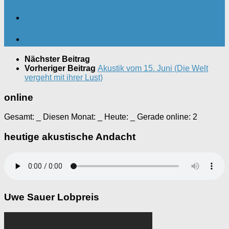
Nächster Beitrag
Vorheriger Beitrag
Akustik vom 15. Juni (Die Welt
vergeht mit ihrer Lust)
online
Gesamt:
_
Diesen Monat:
_
Heute:
_
Gerade online: 2
heutige akustische Andacht
Uwe Sauer Lobpreis