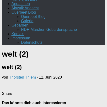
Andachten
Akustik Andacht
Querbeet Blog
Querbeet Blog
Galerie
Gebärden
NDR Märchen Gebärdensprache
Kontakt
Impressum
Datenschutz
welt (2)
welt (2)
von
Thorsten Thiem
·
12. Juni 2020
Share
Das könnte dich auch interessieren …