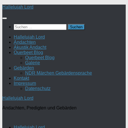
Zum
Hallelujah Lord
Inhalt
springen
Suchen
nach:
Hallelujah Lord
Andachten
Akustik Andacht
Querbeet Blog
Querbeet Blog
Galerie
Gebärden
NDR Märchen Gebärdensprache
Kontakt
Impressum
Datenschutz
Hallelujah Lord
Andachten, Predigten und Gebärden
Hallelujah Lord