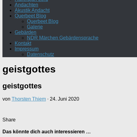
Andachten
Akustik Andacht
Querbeet Blog
Querbeet Blog
Galerie
Gebärden
NDR Märchen Gebärdensprache
Kontakt
Impressum
Datenschutz
geistgottes
geistgottes
von
Thorsten Thiem
·
24. Juni 2020
Share
Das könnte dich auch interessieren …