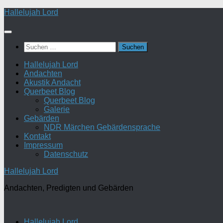
Zum
Hallelujah Lord
Inhalt
springen
Suchen
nach:
Hallelujah Lord
Andachten
Akustik Andacht
Querbeet Blog
Querbeet Blog
Galerie
Gebärden
NDR Märchen Gebärdensprache
Kontakt
Impressum
Datenschutz
Hallelujah Lord
Andachten, Predigten und Gebärden
Hallelujah Lord