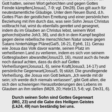
Gott hatten, seinen Wort gehorchten und gegen Gottes
Feinde kämpften(Josua1, 7-9; vgl. Dtn28). Das gilt auch für
neutestamentliche Gläubige. Unter dem Neuen Bund, d.h.
Gottes Plan der geistlichen Errettung und einer persönlichen
Beziehung mit ihm durch das, was sein Sohn Jesus Christus
vollbracht hat, wirst du ebenfalls gerettet und gesegnet,
indem du im Glauben an Christus lebst, seinem Wort
gehorchst(siehe Joh3, 36), und dich in dem Kampf begibst
gegen deine rebellische menschlichen Natur sowie gegen
Satans hinterhältige Pläne(Gal5, 16-21, Eph6, 11). Genau
wie Josua das Volk davor warnte, seinen Platz im
verheißenen Land zu verlieren, indem es sich von seinem
Gottesglauben abwandte(Josus23, 16), musst auch du heute
noch darauf achten, dass du dich auf Gottes
Verheißungen(Josusa1, 6), seine Kraft(Josua3, 14-17) und
persönliche Gegenwart(Josua5, 9) stützt. Die grundlegende
Verheißung, die Josua von Gott bekam, „Ich werde mit dir
sein; ich werde dich niemals verlassen“, gibt Gott allen, die
sich den schwierigen Herausforderungen des Lebens im
Glauben an ihm stellen (Mt28, 20; Hebr13, 5-6; vgl. Dtn31, 6).
Durch seinen Sohn sind Gottes Gegenwart
(Mt1, 23) und die Gabe des Heiligen Geistes
(Lk24, 49) nun beständig bei uns.