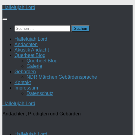
Zum
Hallelujah Lord
Inhalt
springen
Suchen
nach:
Hallelujah Lord
Andachten
Akustik Andacht
Querbeet Blog
Querbeet Blog
Galerie
Gebärden
NDR Märchen Gebärdensprache
Kontakt
Impressum
Datenschutz
Hallelujah Lord
Andachten, Predigten und Gebärden
Hallelujah Lord