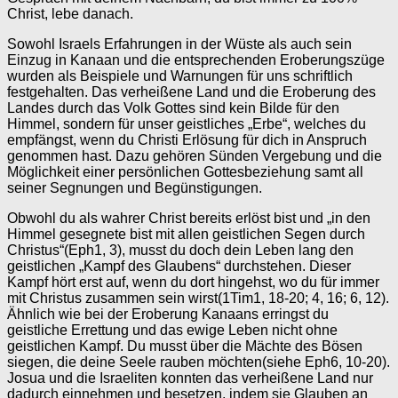
Christ, lebe danach.
Sowohl Israels Erfahrungen in der Wüste als auch sein
Einzug in Kanaan und die entsprechenden Eroberungszüge
wurden als Beispiele und Warnungen für uns schriftlich
festgehalten. Das verheißene Land und die Eroberung des
Landes durch das Volk Gottes sind kein Bilde für den
Himmel, sondern für unser geistliches „Erbe“, welches du
empfängst, wenn du Christi Erlösung für dich in Anspruch
genommen hast. Dazu gehören Sünden Vergebung und die
Möglichkeit einer persönlichen Gottesbeziehung samt all
seiner Segnungen und Begünstigungen.
Obwohl du als wahrer Christ bereits erlöst bist und „in den
Himmel gesegnete bist mit allen geistlichen Segen durch
Christus“(Eph1, 3), musst du doch dein Leben lang den
geistlichen „Kampf des Glaubens“ durchstehen. Dieser
Kampf hört erst auf, wenn du dort hingehst, wo du für immer
mit Christus zusammen sein wirst(1Tim1, 18-20; 4, 16; 6, 12).
Ähnlich wie bei der Eroberung Kanaans erringst du
geistliche Errettung und das ewige Leben nicht ohne
geistlichen Kampf. Du musst über die Mächte des Bösen
siegen, die deine Seele rauben möchten(siehe Eph6, 10-20).
Josua und die Israeliten konnten das verheißene Land nur
dadurch einnehmen und besetzen, indem sie Glauben an