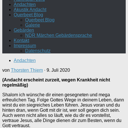
Andachten
Akustik Andacht
Querbeet Blog
Querbeet Blog
Galerie
Gebärden
NDR Märchen Gebärdensprache
Kontakt
Impressum
Datenschutz
Andachten
von
Thorsten Thiem
·
9. Juli 2020
(Andacht erscheint zurzeit, wegen Krankheit nicht
regelmäßig)
Shalom ich wünsche dir einen gesegneten und mega
erfreulichen Tag. Folge Gottes Wege in deinem Leben, dann
wirst du ein siegreiches Leben führen. Jesus voran und du
hinten dran, wenn Gott mit dir ist, wer soll gegen dich sein.
Auch wenn nicht alles so läuft, wie du dir es vorstellst,
vertraue Jesus, alle Dinge dienen dir zum Besten, wenn du
Gott vertraust.