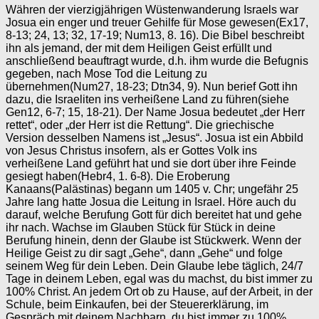
Währen der vierzigjährigen Wüstenwanderung Israels war
Josua ein enger und treuer Gehilfe für Mose gewesen(Ex17,
8-13; 24, 13; 32, 17-19; Num13, 8. 16). Die Bibel beschreibt
ihn als jemand, der mit dem Heiligen Geist erfüllt und
anschließend beauftragt wurde, d.h. ihm wurde die Befugnis
gegeben, nach Mose Tod die Leitung zu
übernehmen(Num27, 18-23; Dtn34, 9). Nun berief Gott ihn
dazu, die Israeliten ins verheißene Land zu führen(siehe
Gen12, 6-7; 15, 18-21). Der Name Josua bedeutet „der Herr
rettet“, oder „der Herr ist die Rettung“. Die griechische
Version desselben Namens ist „Jesus“. Josua ist ein Abbild
von Jesus Christus insofern, als er Gottes Volk ins
verheißene Land geführt hat und sie dort über ihre Feinde
gesiegt haben(Hebr4, 1. 6-8). Die Eroberung
Kanaans(Palästinas) begann um 1405 v. Chr; ungefähr 25
Jahre lang hatte Josua die Leitung in Israel. Höre auch du
darauf, welche Berufung Gott für dich bereitet hat und gehe
ihr nach. Wachse im Glauben Stück für Stück in deine
Berufung hinein, denn der Glaube ist Stückwerk. Wenn der
Heilige Geist zu dir sagt „Gehe“, dann „Gehe“ und folge
seinem Weg für dein Leben. Dein Glaube lebe täglich, 24/7
Tage in deinem Leben, egal was du machst, du bist immer zu
100% Christ. An jedem Ort ob zu Hause, auf der Arbeit, in der
Schule, beim Einkaufen, bei der Steuererklärung, im
Gespräch mit deinem Nachbarn, du bist immer zu 100%