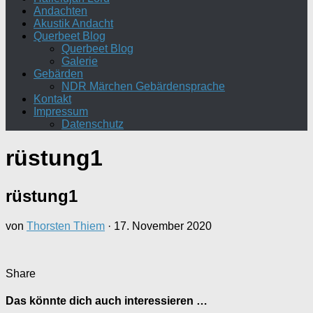
Andachten
Akustik Andacht
Querbeet Blog
Querbeet Blog
Galerie
Gebärden
NDR Märchen Gebärdensprache
Kontakt
Impressum
Datenschutz
rüstung1
rüstung1
von
Thorsten Thiem
·
17. November 2020
Share
Das könnte dich auch interessieren …