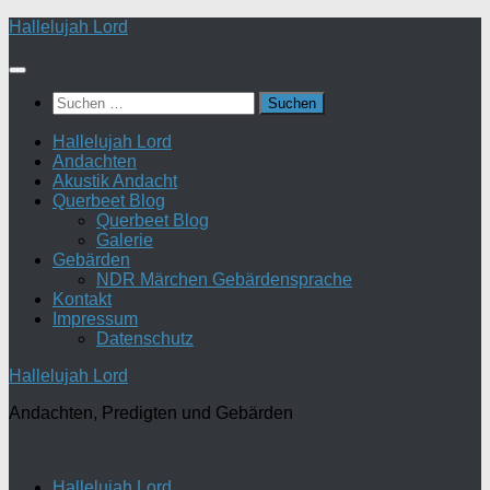
Zum
Hallelujah Lord
Inhalt
springen
Suchen
nach:
Hallelujah Lord
Andachten
Akustik Andacht
Querbeet Blog
Querbeet Blog
Galerie
Gebärden
NDR Märchen Gebärdensprache
Kontakt
Impressum
Datenschutz
Hallelujah Lord
Andachten, Predigten und Gebärden
Hallelujah Lord