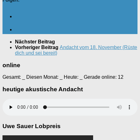
Nächster Beitrag
Vorheriger Beitrag
Andacht vom 18. November (Rüste
dich und sei bereit)
online
Gesamt:
_
Diesen Monat:
_
Heute:
_
Gerade online: 12
heutige akustische Andacht
Uwe Sauer Lobpreis