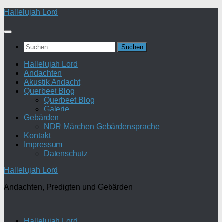
Zum
Hallelujah Lord
Inhalt
springen
Suchen
nach:
Hallelujah Lord
Andachten
Akustik Andacht
Querbeet Blog
Querbeet Blog
Galerie
Gebärden
NDR Märchen Gebärdensprache
Kontakt
Impressum
Datenschutz
Hallelujah Lord
Andachten, Predigten und Gebärden
Hallelujah Lord