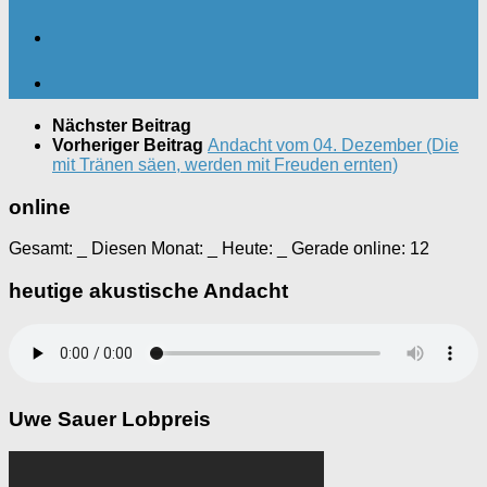
Nächster Beitrag
Vorheriger Beitrag
Andacht vom 04. Dezember (Die
mit Tränen säen, werden mit Freuden ernten)
online
Gesamt:
_
Diesen Monat:
_
Heute:
_
Gerade online: 12
heutige akustische Andacht
Uwe Sauer Lobpreis