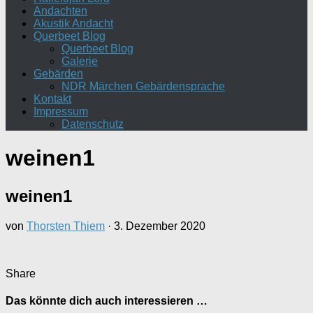
Andachten
Akustik Andacht
Querbeet Blog
Querbeet Blog
Galerie
Gebärden
NDR Märchen Gebärdensprache
Kontakt
Impressum
Datenschutz
weinen1
weinen1
von
Thorsten Thiem
·
3. Dezember 2020
Share
Das könnte dich auch interessieren …