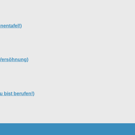
entafel!)
 Versöhnung)
u bist berufen!)