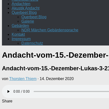
Andachten
Akustik Andacht
Querbeet Blog
Querbeet Blog
Galerie
Gebärden
NDR Märchen Gebärdensprache
Kontakt
Impressum
Datenschutz
Andacht-vom-15.-Dezember-
Andacht-vom-15.-Dezember-Lukas-3-2
von
Thorsten Thiem
·
14. Dezember 2020
Share