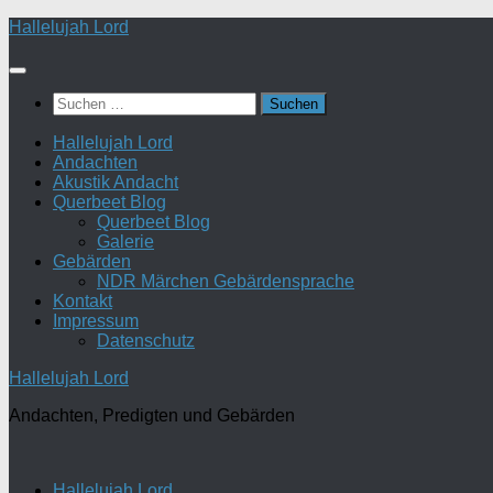
Zum
Hallelujah Lord
Inhalt
springen
Suchen
nach:
Hallelujah Lord
Andachten
Akustik Andacht
Querbeet Blog
Querbeet Blog
Galerie
Gebärden
NDR Märchen Gebärdensprache
Kontakt
Impressum
Datenschutz
Hallelujah Lord
Andachten, Predigten und Gebärden
Hallelujah Lord