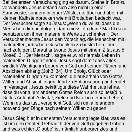
Bei der ersten Versuchung ging es darum, Steine in Brot zu
verwandeln. Jesus befand sich also nicht in einer
Sandwüste, sondern in einer Wüste, die über und über mit
kleinen Kalksteinbrocken wie mit Brotlaiben bedeckt war.
Der Versucher sagte zu Jesus: „Wenn du willst, dass die
Menschen dir nachfolgen, dann musst du deine Macht dazu
benutzen, um ihnen materielle Werte zu schenken“. Der
Versucher machte Jesus den Vorschlag, die Menschen mit
materiellen, irdischen Geschenken zu bestechen, ihm
nachzufolgen. Darauf antworte Jesus mit einem Zitat aus 5.
Mose8, 3. „Der Mensch“, sagte er „wird niemals Leben in
materiellen Dingen finden. Jesus sagt damit dass alles
wirklich Wichtige im Leben von Gott und seinen Plänen und
Absichten abhängt(Joh3, 34). Um Erfolg, Glück oder
materiellen Dingen zu kämpfen, die außerhalb von Gottes
Willen und Absicht liegen, führt zu Enttäuschung und endet
im Versagen. Jesus bekräftigte diese Wahrheit als lehrte,
dass du vor allem anderen Gottes Reich such solltest(d.h.
Gottes Autorität, Aktivität, Ziele und Kraft in deinem Leben).
Wenn du das tust, verspricht Gott, sich um alle andern
notwendigen Dinge nach seinem Willen zu geben.
Jesus Sieg hier in der ersten Versuchung legte klar, was es
ist um den rechten Gebrauch der von Gott gegeben Gaben
und was echter „Glaube“ ist: nämlich unbegrenztes und