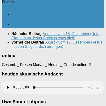
Folgen:
Nächster Beitrag
Andacht vom 18. Dezember (Dein
Glauben an Jesus Christus rettet dich)
Vorheriger Beitrag
Akustik vom 17. Dezember (Jesus
hat den Sieg für dich errungen)
online
Gesamt:
_
Diesen Monat:
_
Heute:
_
Gerade online: 2
heutige akustische Andacht
Uwe Sauer Lobpreis