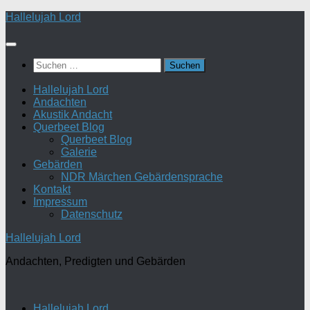
Zum
Hallelujah Lord
Inhalt
springen
Suchen
nach:
Hallelujah Lord
Andachten
Akustik Andacht
Querbeet Blog
Querbeet Blog
Galerie
Gebärden
NDR Märchen Gebärdensprache
Kontakt
Impressum
Datenschutz
Hallelujah Lord
Andachten, Predigten und Gebärden
Hallelujah Lord