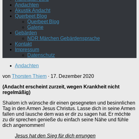
Andachten
Akustik Andacht
Querbeet Blog
Querbeet Blog
Galerie
Gebärden
NDR Märchen Gebärdensprache
Kontakt
Impressum
Datenschutz
Andachten
von
Thorsten Thiem
·
17. Dezember 2020
(Andacht erscheint zurzeit, wegen Krankheit nicht
regelmäßig)
Shalom ich wünsche dir einen gesegneten und besinnlichen
Tag in den Armen Jesus Christus. Lasse dich in seine Armen
fallen und lausche dem was er dir zu sagen hat. Er möchte
zu dir sprechen genieße du einfach seine Nähe und fühle
dich angenommen!
Jesus hat den Sieg für dich errungen