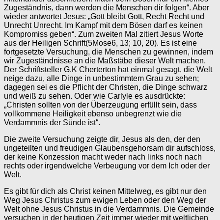
Zugeständnis, dann werden die Menschen dir folgen“. Aber
wieder antwortet Jesus: „Gott bleibt Gott, Recht Recht und
Unrecht Unrecht. Im Kampf mit dem Bösen darf es keinen
Kompromiss geben“. Zum zweiten Mal zitiert Jesus Worte
aus der Heiligen Schrift(5Mose6, 13; 10, 20). Es ist eine
fortgesetzte Versuchung, die Menschen zu gewinnen, indem
wir Zugeständnisse an die Maßstäbe dieser Welt machen.
Der Schriftsteller G.K Cherterton hat einmal gesagt, die Welt
neige dazu, alle Dinge in unbestimmtem Grau zu sehen;
dagegen sei es die Pflicht der Christen, die Dinge schwarz
und weiß zu sehen. Oder wie Carlyle es ausdrückte:
„Christen sollten von der Überzeugung erfüllt sein, dass
vollkommene Heiligkeit ebenso unbegrenzt wie die
Verdammnis der Sünde ist“.
Die zweite Versuchung zeigte dir, Jesus als den, der den
ungeteilten und freudigen Glaubensgehorsam dir aufschloss,
der keine Konzession macht weder nach links noch nach
rechts oder irgendwelche Verbeugung vor dem Ich oder der
Welt.
Es gibt für dich als Christ keinen Mittelweg, es gibt nur den
Weg Jesus Christus zum ewigen Leben oder den Weg der
Welt ohne Jesus Christus in die Verdammnis. Die Gemeinde
versuchen in der heutigen Zeit immer wieder mit weltlichen