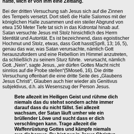
hatte, wich er von ihm eine Zeitlang.
Bei der dritten Versuchung sah Jesus sich auf die Zinnen
des Tempels versetzt. Dort stieß die Halle Salomos mit der
königlichen Halle zusammen und ein steiler Abgrund von
etwa 150 Meter Tiefe tat sich in das Kidrontal hinab auf.
Satan versuchte Jesus mit Stolz hinsichtlich des Herrn
Identität und Autorität. Es ist bezeichnend, dass egoistischer
Hochmut und Stolz, etwas, dass Gott hasst(Spr8, 13; 16, 5),
genau das war, was Satan verursachte, nämlich Gott
herauszufordern und eine Rebellion im Himmel anzutreten,
da schließlich zu seinem Sturz führte. verursacht, nämlich
Gott. „Nein“, sagte Jesus, „wir dürfen Gottes Macht nicht
sinnlos auf die Probe stellen“(5Mose6, 16). Die dritte
Versuchung offenbart die eine dritte Seite des „Glaubens
Jesus Christi“, Glauben auch hier wieder als Genitivus
subjektivus, d.h. als Wesenszug der Person Jesus.
Bete allezeit im Heiligen Geist und rühme dich
niemals das du stehst sondern achte immer
darauf dass du nicht fällst. Sei allezeit
wachsam, der Satan läuft umher wie ein
brüllender Löwe und sucht dass er dich
verschlingen kann. Trage allezeit die
Waffenrüstung Gottes und kämpfe niemals