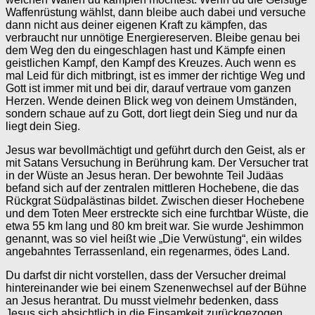
Waffenrüstung wählst, dann bleibe auch dabei und versuche
dann nicht aus deiner eigenen Kraft zu kämpfen, das
verbraucht nur unnötige Energiereserven. Bleibe genau bei
dem Weg den du eingeschlagen hast und Kämpfe einen
geistlichen Kampf, den Kampf des Kreuzes. Auch wenn es
mal Leid für dich mitbringt, ist es immer der richtige Weg und
Gott ist immer mit und bei dir, darauf vertraue vom ganzen
Herzen. Wende deinen Blick weg von deinem Umständen,
sondern schaue auf zu Gott, dort liegt dein Sieg und nur da
liegt dein Sieg.
Jesus war bevollmächtigt und geführt durch den Geist, als er
mit Satans Versuchung in Berührung kam. Der Versucher trat
in der Wüste an Jesus heran. Der bewohnte Teil Judäas
befand sich auf der zentralen mittleren Hochebene, die das
Rückgrat Südpalästinas bildet. Zwischen dieser Hochebene
und dem Toten Meer erstreckte sich eine furchtbar Wüste, die
etwa 55 km lang und 80 km breit war. Sie wurde Jeshimmon
genannt, was so viel heißt wie „Die Verwüstung“, ein wildes
angebahntes Terrassenland, ein regenarmes, ödes Land.
Du darfst dir nicht vorstellen, dass der Versucher dreimal
hintereinander wie bei einem Szenenwechsel auf der Bühne
an Jesus herantrat. Du musst vielmehr bedenken, dass
Jesus sich absichtlich in die Einsamkeit zurückgezogen