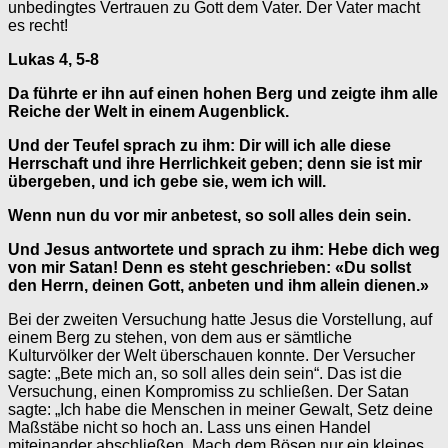
unbedingtes Vertrauen zu Gott dem Vater. Der Vater macht
es recht!
Lukas 4, 5-8
Da führte er ihn auf einen hohen Berg und zeigte ihm alle
Reiche der Welt in einem Augenblick.
Und der Teufel sprach zu ihm: Dir will ich alle diese
Herrschaft und ihre Herrlichkeit geben; denn sie ist mir
übergeben, und ich gebe sie, wem ich will.
Wenn nun du vor mir anbetest, so soll alles dein sein.
Und Jesus antwortete und sprach zu ihm: Hebe dich weg
von mir Satan! Denn es steht geschrieben: «Du sollst
den Herrn, deinen Gott, anbeten und ihm allein dienen.»
Bei der zweiten Versuchung hatte Jesus die Vorstellung, auf
einem Berg zu stehen, von dem aus er sämtliche
Kulturvölker der Welt überschauen konnte. Der Versucher
sagte: „Bete mich an, so soll alles dein sein“. Das ist die
Versuchung, einen Kompromiss zu schließen. Der Satan
sagte: „Ich habe die Menschen in meiner Gewalt, Setz deine
Maßstäbe nicht so hoch an. Lass uns einen Handel
miteinander abschließen. Mach dem Bösen nur ein kleines