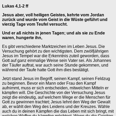
Lukas 4,1-2 ff
Jesus aber, voll heiligen Geistes, kehrte vom Jordan
zurück und wurde vom Geist in die Wüste geführt und
vierzig Tage vom Teufel versucht.
Und er aß nichts in jenen Tagen; und als sie zu Ende
waren, hungerte ihn,
Es gibt verschiedene Marktzeichen im Leben Jesus. Die
Versuchung gehört zu den wichtigsten. Dem zwölfjährigen
Jesus im Tempel war die Erkenntnis zuteil geworden, dass
Gott auf ganz einmalige Weise sein Vater sei. Als Johannes
der Täufer auftrat, war auch seine Stunde gekommen, und
während der Taufe hatte Gott ihm dies bestätigt.
Jetzt stand Jesus im Begriff, seinen Kampf, seinen Feldzug
zu beginnen. Bevor ein Mann oder Frau den Kampf
aufnimmt, muss er sich entscheiden, mitwelchen Mitteln er
kämpfen will. Die Geschichte von der Versuchung Jesus
zeigt die eindeutig, auf welchem Wege er die Menschen für
Gott zu gewinnen trachtet; Jesus lehnt den Weg der Gewalt
ab, er wählt den Weg des Leidens und der Kreuzes. Wähle
auch du in deinen Kämpfen die das Leben mit sich bringt, mit
welchen Waffen du kämpfen möchtest. Wenn du die Geistige