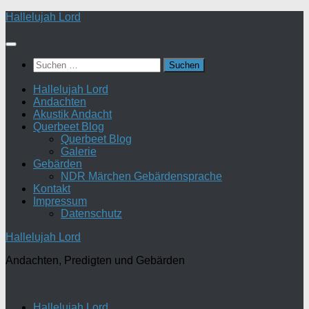
Zum
Hallelujah Lord
Inhalt
springen
Suchen
nach:
Hallelujah Lord
Andachten
Akustik Andacht
Querbeet Blog
Querbeet Blog
Galerie
Gebärden
NDR Märchen Gebärdensprache
Kontakt
Impressum
Datenschutz
Hallelujah Lord
Andachten, Predigten und Gebärden
Hallelujah Lord