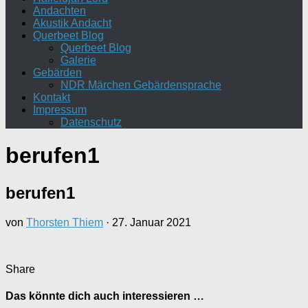
Andachten
Akustik Andacht
Querbeet Blog
Querbeet Blog
Galerie
Gebärden
NDR Märchen Gebärdensprache
Kontakt
Impressum
Datenschutz
berufen1
berufen1
von
Thorsten Thiem
·
27. Januar 2021
Share
Das könnte dich auch interessieren …