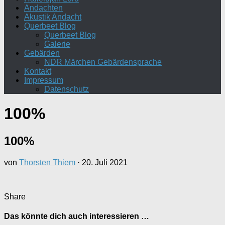
Andachten
Akustik Andacht
Querbeet Blog
Querbeet Blog
Galerie
Gebärden
NDR Märchen Gebärdensprache
Kontakt
Impressum
Datenschutz
100%
100%
von
Thorsten Thiem
·
20. Juli 2021
Share
Das könnte dich auch interessieren …