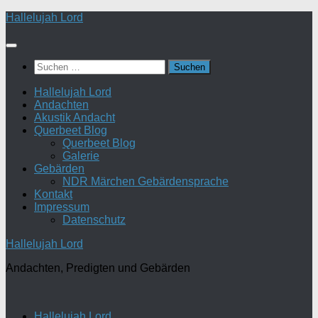
Zum
Hallelujah Lord
Inhalt
springen
Suchen
nach:
Hallelujah Lord
Andachten
Akustik Andacht
Querbeet Blog
Querbeet Blog
Galerie
Gebärden
NDR Märchen Gebärdensprache
Kontakt
Impressum
Datenschutz
Hallelujah Lord
Andachten, Predigten und Gebärden
Hallelujah Lord