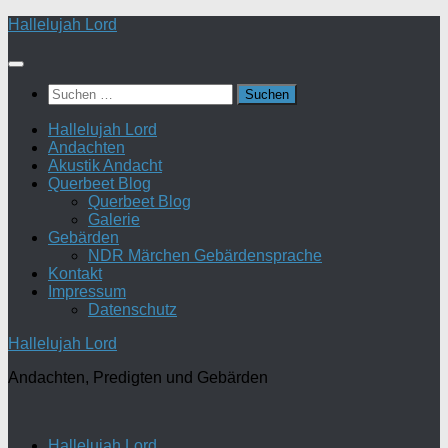
Zum
Hallelujah Lord
Inhalt
springen
Suchen
nach:
Hallelujah Lord
Andachten
Akustik Andacht
Querbeet Blog
Querbeet Blog
Galerie
Gebärden
NDR Märchen Gebärdensprache
Kontakt
Impressum
Datenschutz
Hallelujah Lord
Andachten, Predigten und Gebärden
Hallelujah Lord