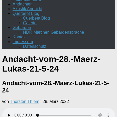
Andachten
Akustik Andacht
Querbeet Blog
Querbeet Blog
Galerie
Gebärden
NDR Märchen Gebärdensprache
Kontakt
Impressum
Datenschutz
Andacht-vom-28.-Maerz-
Lukas-21-5-24
Andacht-vom-28.-Maerz-Lukas-21-5-
24
von
Thorsten Thiem
·
28. März 2022