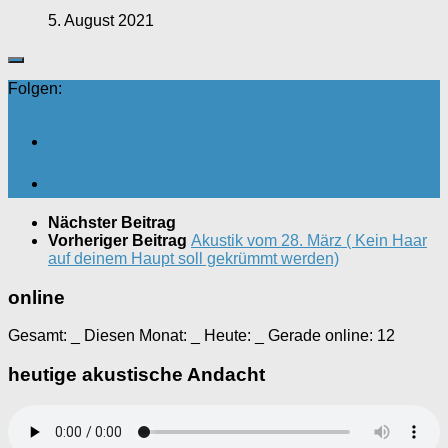
5. August 2021
Folgen:
Nächster Beitrag
Vorheriger Beitrag
Akustik vom 28. März ( Kein Haar
auf deinem Haupt soll gekrümmt werden)
online
Gesamt:
_
Diesen Monat:
_
Heute:
_
Gerade online: 12
heutige akustische Andacht