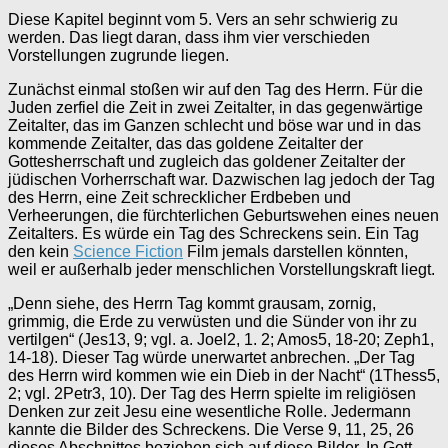
Diese Kapitel beginnt vom 5. Vers an sehr schwierig zu
werden. Das liegt daran, dass ihm vier verschieden
Vorstellungen zugrunde liegen.
Zunächst einmal stoßen wir auf den Tag des Herrn. Für die
Juden zerfiel die Zeit in zwei Zeitalter, in das gegenwärtige
Zeitalter, das im Ganzen schlecht und böse war und in das
kommende Zeitalter, das das goldene Zeitalter der
Gottesherrschaft und zugleich das goldener Zeitalter der
jüdischen Vorherrschaft war. Dazwischen lag jedoch der Tag
des Herrn, eine Zeit schrecklicher Erdbeben und
Verheerungen, die fürchterlichen Geburtswehen eines neuen
Zeitalters. Es würde ein Tag des Schreckens sein. Ein Tag
den kein
Science Fiction
Film jemals darstellen könnten,
weil er außerhalb jeder menschlichen Vorstellungskraft liegt.
„Denn siehe, des Herrn Tag kommt grausam, zornig,
grimmig, die Erde zu verwüsten und die Sünder von ihr zu
vertilgen“ (Jes13, 9; vgl. a. Joel2, 1. 2; Amos5, 18-20; Zeph1,
14-18). Dieser Tag würde unerwartet anbrechen. „Der Tag
des Herrn wird kommen wie ein Dieb in der Nacht“ (1Thess5,
2; vgl. 2Petr3, 10). Der Tag des Herrn spielte im religiösen
Denken zur zeit Jesu eine wesentliche Rolle. Jedermann
kannte die Bilder des Schreckens. Die Verse 9, 11, 25, 26
dieses Abschnittes beziehen sich auf diese Bilder. In Gott