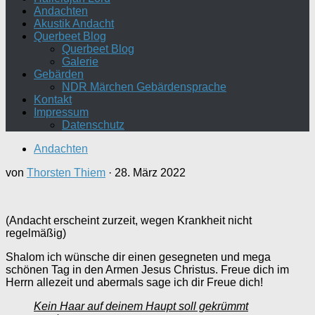
Andachten
Akustik Andacht
Querbeet Blog
Querbeet Blog
Galerie
Gebärden
NDR Märchen Gebärdensprache
Kontakt
Impressum
Datenschutz
Andachten
von
Thorsten Thiem
·
28. März 2022
(Andacht erscheint zurzeit, wegen Krankheit nicht
regelmäßig)
Shalom ich wünsche dir einen gesegneten und mega
schönen Tag in den Armen Jesus Christus. Freue dich im
Herrn allezeit und abermals sage ich dir Freue dich!
Kein Haar auf deinem Haupt soll gekrümmt