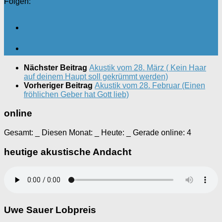
Folgen:
Nächster Beitrag
Akustik vom 28. März ( Kein Haar
auf deinem Haupt soll gekrümmt werden)
Vorheriger Beitrag
Akustik vom 28. Februar (Einen
fröhlichen Geber hat Gott lieb)
online
Gesamt:
_
Diesen Monat:
_
Heute:
_
Gerade online: 4
heutige akustische Andacht
Uwe Sauer Lobpreis