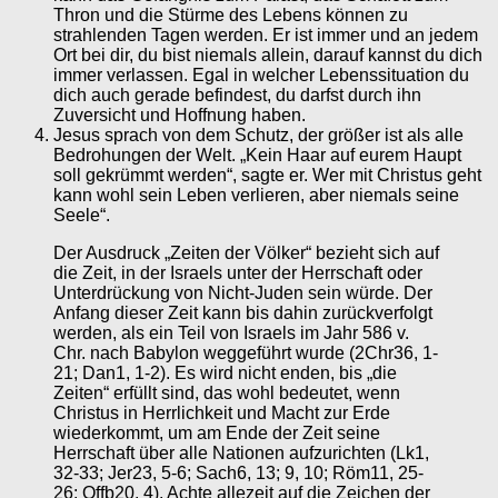
Thron und die Stürme des Lebens können zu
strahlenden Tagen werden. Er ist immer und an jedem
Ort bei dir, du bist niemals allein, darauf kannst du dich
immer verlassen. Egal in welcher Lebenssituation du
dich auch gerade befindest, du darfst durch ihn
Zuversicht und Hoffnung haben.
Jesus sprach von dem Schutz, der größer ist als alle
Bedrohungen der Welt. „Kein Haar auf eurem Haupt
soll gekrümmt werden“, sagte er. Wer mit Christus geht
kann wohl sein Leben verlieren, aber niemals seine
Seele“.
Der Ausdruck „Zeiten der Völker“ bezieht sich auf
die Zeit, in der Israels unter der Herrschaft oder
Unterdrückung von Nicht-Juden sein würde. Der
Anfang dieser Zeit kann bis dahin zurückverfolgt
werden, als ein Teil von Israels im Jahr 586 v.
Chr. nach Babylon weggeführt wurde (2Chr36, 1-
21; Dan1, 1-2). Es wird nicht enden, bis „die
Zeiten“ erfüllt sind, das wohl bedeutet, wenn
Christus in Herrlichkeit und Macht zur Erde
wiederkommt, um am Ende der Zeit seine
Herrschaft über alle Nationen aufzurichten (Lk1,
32-33; Jer23, 5-6; Sach6, 13; 9, 10; Röm11, 25-
26; Offb20, 4). Achte allezeit auf die Zeichen der