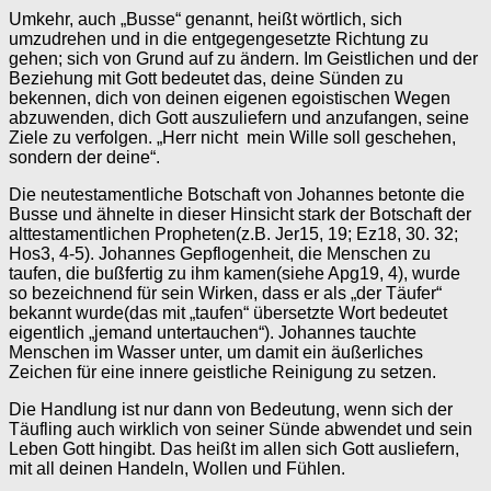
Umkehr, auch „Busse“ genannt, heißt wörtlich, sich
umzudrehen und in die entgegengesetzte Richtung zu
gehen; sich von Grund auf zu ändern. Im Geistlichen und der
Beziehung mit Gott bedeutet das, deine Sünden zu
bekennen, dich von deinen eigenen egoistischen Wegen
abzuwenden, dich Gott auszuliefern und anzufangen, seine
Ziele zu verfolgen. „Herr nicht mein Wille soll geschehen,
sondern der deine“.
Die neutestamentliche Botschaft von Johannes betonte die
Busse und ähnelte in dieser Hinsicht stark der Botschaft der
alttestamentlichen Propheten(z.B. Jer15, 19; Ez18, 30. 32;
Hos3, 4-5). Johannes Gepflogenheit, die Menschen zu
taufen, die bußfertig zu ihm kamen(siehe Apg19, 4), wurde
so bezeichnend für sein Wirken, dass er als „der Täufer“
bekannt wurde(das mit „taufen“ übersetzte Wort bedeutet
eigentlich „jemand untertauchen“). Johannes tauchte
Menschen im Wasser unter, um damit ein äußerliches
Zeichen für eine innere geistliche Reinigung zu setzen.
Die Handlung ist nur dann von Bedeutung, wenn sich der
Täufling auch wirklich von seiner Sünde abwendet und sein
Leben Gott hingibt. Das heißt im allen sich Gott ausliefern,
mit all deinen Handeln, Wollen und Fühlen.