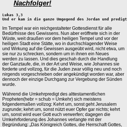
Nachfolger!
Lukas 3,3 
Und er kam in die ganze Umgegend des Jordan und predigt
Im Tempel war ein reichgestalteter Gottesdienst für alle
Bedürfnisse des Gewissens. Nun aber eröffnete sich in der
Wüste, weit draußen vor dem heiligen Tempel und vor der
heiligen Stadt eine Stätte, wo in durchschlagender Weise
und Wirkung auf die Gewissen ausgeübt wird, nicht etwa, um
sie nur zu schrecken, sondern um in ihnen ein Neues
werden zu lassen. Und dies geschah durch die Handlung
der Ganztaufe, die, in der Art und Weise, wie Johannes sie
forderte und vollzog, für die Juden zwar völlig neu und noch
nirgends vorgeschrieben oder angekündigt worden war, aber
dennoch der einzige Durchgang zur Vergebung der Sünden
wurde.
Während die Umkehrpredigt des alttestamentlichen
Propheten(hebr = schub = Umkehr) sich meistens
folgendermaßen vollzog: Kehrt um, sonst geht Jerusalem
zugrunde; kehrt um, sonst nützt euer Opfer gar nichts; kehrt
um, sonst wird euer Gott euch verwerfen; dagegen die
Umkehrforderung des Johannes verlangte mit der
Begründung: „Das Königreich Gottes, die Herrschaft Gottes,