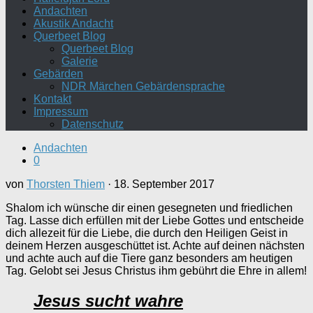
Andachten
Akustik Andacht
Querbeet Blog
Querbeet Blog
Galerie
Gebärden
NDR Märchen Gebärdensprache
Kontakt
Impressum
Datenschutz
Andachten
0
von
Thorsten Thiem
·
18. September 2017
Shalom ich wünsche dir einen gesegneten und friedlichen
Tag. Lasse dich erfüllen mit der Liebe Gottes und entscheide
dich allezeit für die Liebe, die durch den Heiligen Geist in
deinem Herzen ausgeschüttet ist. Achte auf deinen nächsten
und achte auch auf die Tiere ganz besonders am heutigen
Tag. Gelobt sei Jesus Christus ihm gebührt die Ehre in allem!
Jesus sucht wahre