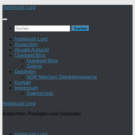
Zum
Hallelujah Lord
Inhalt
springen
Suchen
nach:
Hallelujah Lord
Andachten
Akustik Andacht
Querbeet Blog
Querbeet Blog
Galerie
Gebärden
NDR Märchen Gebärdensprache
Kontakt
Impressum
Datenschutz
Hallelujah Lord
Andachten, Predigten und Gebärden
Hallelujah Lord