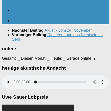
Nächster Beitrag
Akustik vom 24. November
Vorheriger Beitrag
Die Leere und das Nichtsein im
Sein
online
Gesamt:
_
Diesen Monat:
_
Heute:
_
Gerade online: 2
heutige akustische Andacht
Uwe Sauer Lobpreis