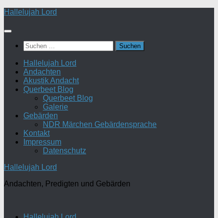
Zum
Hallelujah Lord
Inhalt
springen
Suchen
nach:
Hallelujah Lord
Andachten
Akustik Andacht
Querbeet Blog
Querbeet Blog
Galerie
Gebärden
NDR Märchen Gebärdensprache
Kontakt
Impressum
Datenschutz
Hallelujah Lord
Andachten, Predigten und Gebärden
Hallelujah Lord