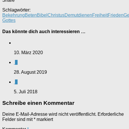
Share
Schlagwörter:
Bekehrung
Beten
Bibel
Christus
Demut
dienen
Freiheit
Frieden
Ge
Gottes
Das könnte dich auch interessieren …
10. März 2020
0
28. August 2019
0
5. Juli 2018
Schreibe einen Kommentar
Deine E-Mail-Adresse wird nicht veröffentlicht.
Erforderliche
Felder sind mit
*
markiert