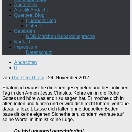
Andachten
Akustik Andacht
Querbeet Blog
Querbeet Blog
Galerie
Gebärden
NDR Märchen Gebärdensprache
Kontakt
Impressum
Datenschutz
Andachten
0
von
Thorsten Thiem
·
24. November 2017
Shalom ich wünsche dir einen gesegneten und besinnlichen
Tag in den Armen Jesus Christus. Kehre ein in die Ruhe
Gottes und höre was er dir zu sagen hat. Er möchte dich in
allen leiten und führen und er wird dich recht führen, vertraue
darauf allezeit. Lasse dich fallen ohne doppelten Boden,
baue dir keine eigenen Sicherheiten, sondern vertraue auf
seine Worte, in ihm ist keine Lüge.
Du bist umsonst gerechtfertigt!