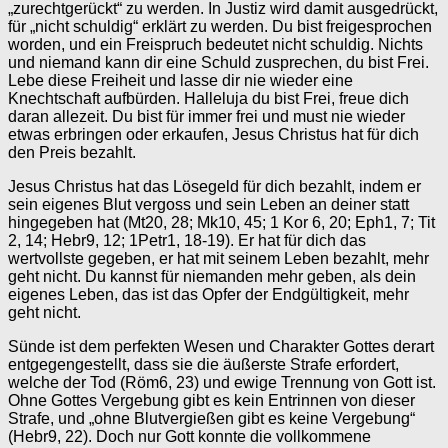
„zurechtgerückt“ zu werden. In Justiz wird damit ausgedrückt,
für „nicht schuldig“ erklärt zu werden. Du bist freigesprochen
worden, und ein Freispruch bedeutet nicht schuldig. Nichts
und niemand kann dir eine Schuld zusprechen, du bist Frei.
Lebe diese Freiheit und lasse dir nie wieder eine
Knechtschaft aufbürden. Halleluja du bist Frei, freue dich
daran allezeit. Du bist für immer frei und must nie wieder
etwas erbringen oder erkaufen, Jesus Christus hat für dich
den Preis bezahlt.
Jesus Christus hat das Lösegeld für dich bezahlt, indem er
sein eigenes Blut vergoss und sein Leben an deiner statt
hingegeben hat (Mt20, 28; Mk10, 45; 1 Kor 6, 20; Eph1, 7; Tit
2, 14; Hebr9, 12; 1Petr1, 18-19). Er hat für dich das
wertvollste gegeben, er hat mit seinem Leben bezahlt, mehr
geht nicht. Du kannst für niemanden mehr geben, als dein
eigenes Leben, das ist das Opfer der Endgültigkeit, mehr
geht nicht.
Sünde ist dem perfekten Wesen und Charakter Gottes derart
entgegengestellt, dass sie die äußerste Strafe erfordert,
welche der Tod (Röm6, 23) und ewige Trennung von Gott ist.
Ohne Gottes Vergebung gibt es kein Entrinnen von dieser
Strafe, und „ohne Blutvergießen gibt es keine Vergebung“
(Hebr9, 22). Doch nur Gott konnte die vollkommene