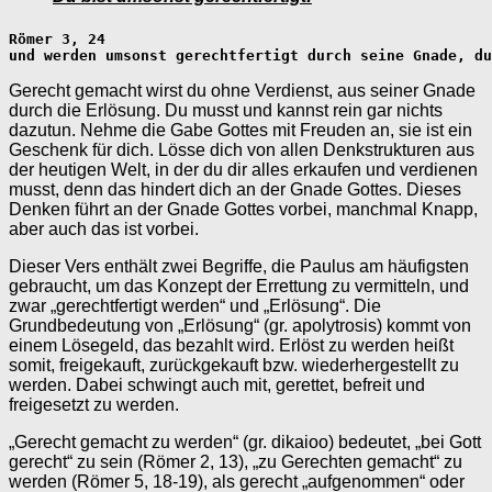
Römer 3, 24

und werden umsonst gerechtfertigt durch seine Gnade, du
Gerecht gemacht wirst du ohne Verdienst, aus seiner Gnade
durch die Erlösung. Du musst und kannst rein gar nichts
dazutun. Nehme die Gabe Gottes mit Freuden an, sie ist ein
Geschenk für dich. Lösse dich von allen Denkstrukturen aus
der heutigen Welt, in der du dir alles erkaufen und verdienen
musst, denn das hindert dich an der Gnade Gottes. Dieses
Denken führt an der Gnade Gottes vorbei, manchmal Knapp,
aber auch das ist vorbei.
Dieser Vers enthält zwei Begriffe, die Paulus am häufigsten
gebraucht, um das Konzept der Errettung zu vermitteln, und
zwar „gerechtfertigt werden“ und „Erlösung“. Die
Grundbedeutung von „Erlösung“ (gr. apolytrosis) kommt von
einem Lösegeld, das bezahlt wird. Erlöst zu werden heißt
somit, freigekauft, zurückgekauft bzw. wiederhergestellt zu
werden. Dabei schwingt auch mit, gerettet, befreit und
freigesetzt zu werden.
„Gerecht gemacht zu werden“ (gr. dikaioo) bedeutet, „bei Gott
gerecht“ zu sein (Römer 2, 13), „zu Gerechten gemacht“ zu
werden (Römer 5, 18-19), als gerecht „aufgenommen“ oder