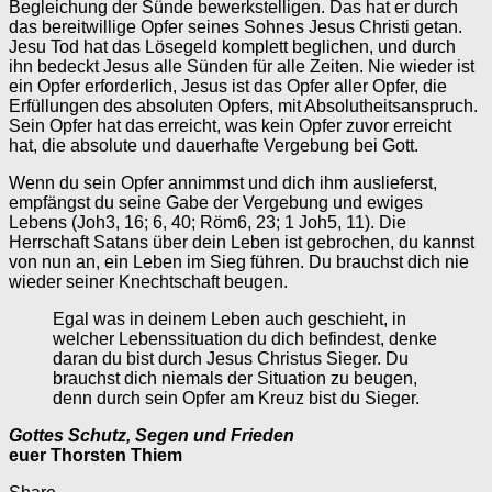
Begleichung der Sünde bewerkstelligen. Das hat er durch
das bereitwillige Opfer seines Sohnes Jesus Christi getan.
Jesu Tod hat das Lösegeld komplett beglichen, und durch
ihn bedeckt Jesus alle Sünden für alle Zeiten. Nie wieder ist
ein Opfer erforderlich, Jesus ist das Opfer aller Opfer, die
Erfüllungen des absoluten Opfers, mit Absolutheitsanspruch.
Sein Opfer hat das erreicht, was kein Opfer zuvor erreicht
hat, die absolute und dauerhafte Vergebung bei Gott.
Wenn du sein Opfer annimmst und dich ihm auslieferst,
empfängst du seine Gabe der Vergebung und ewiges
Lebens (Joh3, 16; 6, 40; Röm6, 23; 1 Joh5, 11). Die
Herrschaft Satans über dein Leben ist gebrochen, du kannst
von nun an, ein Leben im Sieg führen. Du brauchst dich nie
wieder seiner Knechtschaft beugen.
Egal was in deinem Leben auch geschieht, in
welcher Lebenssituation du dich befindest, denke
daran du bist durch Jesus Christus Sieger. Du
brauchst dich niemals der Situation zu beugen,
denn durch sein Opfer am Kreuz bist du Sieger.
Gottes Schutz, Segen und Frieden
euer Thorsten Thiem