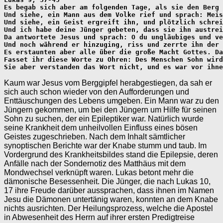
Es begab sich aber am folgenden Tage, als sie den Berg 
Und siehe, ein Mann aus dem Volke rief und sprach: Meis
Und siehe, ein Geist ergreift ihn, und plötzlich schrei
Und ich habe deine Jünger gebeten, dass sie ihn austrei
Da antwortete Jesus und sprach: O du ungläubiges und ve
Und noch während er hinzuging, riss und zerrte ihn der 
Es erstaunten aber alle über die große Macht Gottes. Da
Fasset ihr diese Worte zu Ohren: Des Menschen Sohn wird
Sie aber verstanden das Wort nicht, und es war vor ihne
Kaum war Jesus vom Berggipfel herabgestiegen, da sah er
sich auch schon wieder von den Aufforderungen und
Enttäuschungen des Lebens umgeben. Ein Mann war zu den
Jüngern gekommen, um bei den Jüngern um Hilfe für seinen
Sohn zu suchen, der ein Epileptiker war. Natürlich wurde
seine Krankheit dem unheilvollen Einfluss eines bösen
Geistes zugeschrieben. Nach dem Inhalt sämtlicher
synoptischen Berichte war der Knabe stumm und taub. Im
Vordergrund des Krankheitsbildes stand die Epilepsie, deren
Anfälle nach der Sondernotiz des Matthäus mit dem
Mondwechsel verknüpft waren. Lukas betont mehr die
dämonische Besessenheit. Die Jünger, die nach Lukas 10,
17 ihre Freude darüber aussprachen, dass ihnen im Namen
Jesu die Dämonen untertänig waren, konnten an dem Knabe
nichts ausrichten. Der Heilungsprozess, welche die Apostel
in Abwesenheit des Herrn auf ihrer ersten Predigtreise