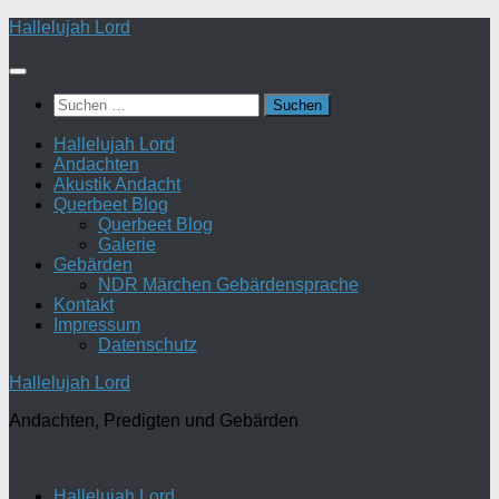
Zum
Hallelujah Lord
Inhalt
springen
Suchen
nach:
Hallelujah Lord
Andachten
Akustik Andacht
Querbeet Blog
Querbeet Blog
Galerie
Gebärden
NDR Märchen Gebärdensprache
Kontakt
Impressum
Datenschutz
Hallelujah Lord
Andachten, Predigten und Gebärden
Hallelujah Lord