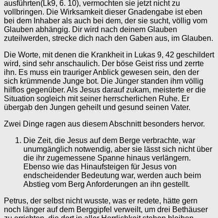
ausführten(Lk9, 6. 10), vermochten sie jetzt nicht zu
vollbringen. Die Wirksamkeit dieser Gnadengabe ist eben
bei dem Inhaber als auch bei dem, der sie sucht, völlig vom
Glauben abhängig. Dir wird nach deinem Glauben
zuteilwerden, strecke dich nach den Gaben aus, im Glauben.
Die Worte, mit denen die Krankheit in Lukas 9, 42 geschildert
wird, sind sehr anschaulich. Der böse Geist riss und zerrte
ihn. Es muss ein trauriger Anblick gewesen sein, den der
sich krümmende Junge bot. Die Jünger standen ihm völlig
hilflos gegenüber. Als Jesus darauf zukam, meisterte er die
Situation sogleich mit seiner herrscherlichen Ruhe. Er
übergab den Jungen geheilt und gesund seinen Vater.
Zwei Dinge ragen aus diesem Abschnitt besonders hervor.
Die Zeit, die Jesus auf dem Berge verbrachte, war
unumgänglich notwendig, aber sie lässt sich nicht über
die ihr zugemessene Spanne hinaus verlängern.
Ebenso wie das Hinaufsteigen für Jesus von
endscheidender Bedeutung war, werden auch beim
Abstieg vom Berg Anforderungen an ihn gestellt.
Petrus, der selbst nicht wusste, was er redete, hätte gern
noch länger auf dem Berggipfel verweilt, um drei Bethäuser