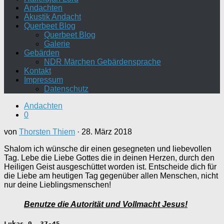
Andachten
Akustik Andacht
Querbeet Blog
Querbeet Blog
Galerie
Gebärden
NDR Märchen Gebärdensprache
Kontakt
Impressum
Datenschutz
Andachten
0
von
Thorsten Thiem
·
28. März 2018
Shalom ich wünsche dir einen gesegneten und liebevollen
Tag. Lebe die Liebe Gottes die in deinen Herzen, durch den
Heiligen Geist ausgeschüttet worden ist. Entscheide dich für
die Liebe am heutigen Tag gegenüber allen Menschen, nicht
nur deine Lieblingsmenschen!
Benutze die Autorität und Vollmacht Jesus!
Lukas 9, 37-45 