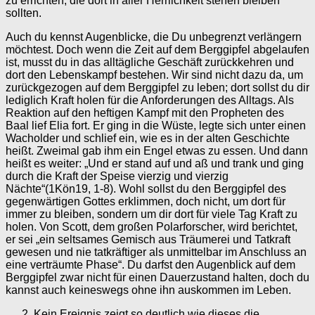
zu errichten, die dort in aller Herrlichkeit stehen bleiben
sollten.
Auch du kennst Augenblicke, die Du unbegrenzt verlängern
möchtest. Doch wenn die Zeit auf dem Berggipfel abgelaufen
ist, musst du in das alltägliche Geschäft zurückkehren und
dort den Lebenskampf bestehen. Wir sind nicht dazu da, um
zurückgezogen auf dem Berggipfel zu leben; dort sollst du dir
lediglich Kraft holen für die Anforderungen des Alltags. Als
Reaktion auf den heftigen Kampf mit den Propheten des
Baal lief Elia fort. Er ging in die Wüste, legte sich unter einen
Wacholder und schlief ein, wie es in der alten Geschichte
heißt. Zweimal gab ihm ein Engel etwas zu essen. Und dann
heißt es weiter: „Und er stand auf und aß und trank und ging
durch die Kraft der Speise vierzig und vierzig
Nächte“(1Kön19, 1-8). Wohl sollst du den Berggipfel des
gegenwärtigen Gottes erklimmen, doch nicht, um dort für
immer zu bleiben, sondern um dir dort für viele Tag Kraft zu
holen. Von Scott, dem großen Polarforscher, wird berichtet,
er sei „ein seltsames Gemisch aus Träumerei und Tatkraft
gewesen und nie tatkräftiger als unmittelbar im Anschluss an
eine verträumte Phase“. Du darfst den Augenblick auf dem
Berggipfel zwar nicht für einen Dauerzustand halten, doch du
kannst auch keineswegs ohne ihn auskommen im Leben.
Kein Ereignis zeigt so deutlich wie dieses die