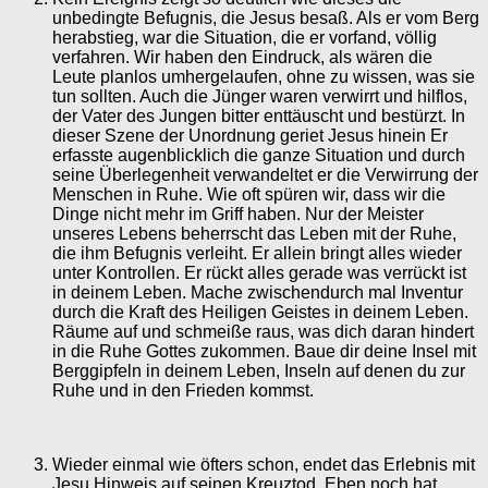
unbedingte Befugnis, die Jesus besaß. Als er vom Berg
herabstieg, war die Situation, die er vorfand, völlig
verfahren. Wir haben den Eindruck, als wären die
Leute planlos umhergelaufen, ohne zu wissen, was sie
tun sollten. Auch die Jünger waren verwirrt und hilflos,
der Vater des Jungen bitter enttäuscht und bestürzt. In
dieser Szene der Unordnung geriet Jesus hinein Er
erfasste augenblicklich die ganze Situation und durch
seine Überlegenheit verwandeltet er die Verwirrung der
Menschen in Ruhe. Wie oft spüren wir, dass wir die
Dinge nicht mehr im Griff haben. Nur der Meister
unseres Lebens beherrscht das Leben mit der Ruhe,
die ihm Befugnis verleiht. Er allein bringt alles wieder
unter Kontrollen. Er rückt alles gerade was verrückt ist
in deinem Leben. Mache zwischendurch mal Inventur
durch die Kraft des Heiligen Geistes in deinem Leben.
Räume auf und schmeiße raus, was dich daran hindert
in die Ruhe Gottes zukommen. Baue dir deine Insel mit
Berggipfeln in deinem Leben, Inseln auf denen du zur
Ruhe und in den Frieden kommst.
Wieder einmal wie öfters schon, endet das Erlebnis mit
Jesu Hinweis auf seinen Kreuztod. Eben noch hat