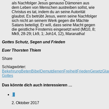
als Nachfolger Jesus genauso Dämonen aus
dem Leben von Menschen austreiben sollst, wie
Christus es tat, indem du an seine Autorität
glaubst. Es betrübt Jesus, wenn seine Nachfolger
sich nicht an seinem Werk gegen die Mächte
Satans beteiligt. Er will, dass seine Macht gegen
die geistliche Finsternis eingesetzt wird (Mt10, 8;
Mk9, 28-29; Lk9, 1; Joh14, 12), Maranatha!
Gottes Schutz, Segen und Frieden
Euer Thorsten Thiem
Share
Schlagwörter:
Bekehrung
Beten
Bibel
Demut
dienen
Freiheit
Frieden
Gesetz
Gla
Gottes
Das könnte dich auch interessieren …
0
2. Oktober 2017