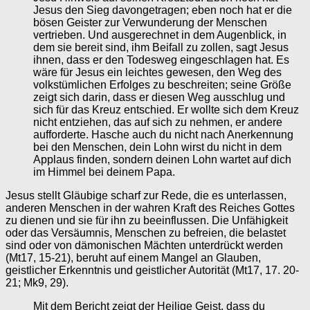
Jesus den Sieg davongetragen; eben noch hat er die
bösen Geister zur Verwunderung der Menschen
vertrieben. Und ausgerechnet in dem Augenblick, in
dem sie bereit sind, ihm Beifall zu zollen, sagt Jesus
ihnen, dass er den Todesweg eingeschlagen hat. Es
wäre für Jesus ein leichtes gewesen, den Weg des
volkstümlichen Erfolges zu beschreiten; seine Größe
zeigt sich darin, dass er diesen Weg ausschlug und
sich für das Kreuz entschied. Er wollte sich dem Kreuz
nicht entziehen, das auf sich zu nehmen, er andere
aufforderte. Hasche auch du nicht nach Anerkennung
bei den Menschen, dein Lohn wirst du nicht in dem
Applaus finden, sondern deinen Lohn wartet auf dich
im Himmel bei deinem Papa.
Jesus stellt Gläubige scharf zur Rede, die es unterlassen,
anderen Menschen in der wahren Kraft des Reiches Gottes
zu dienen und sie für ihn zu beeinflussen. Die Unfähigkeit
oder das Versäumnis, Menschen zu befreien, die belastet
sind oder von dämonischen Mächten unterdrückt werden
(Mt17, 15-21), beruht auf einem Mangel an Glauben,
geistlicher Erkenntnis und geistlicher Autorität (Mt17, 17. 20-
21; Mk9, 29).
Mit dem Bericht zeigt der Heilige Geist, dass du