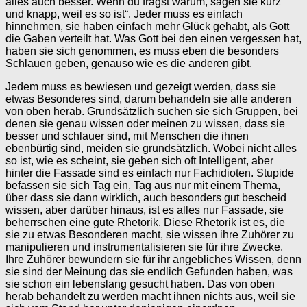
alles auch besser. Wenn du fragst warum, sagen sie kurz
und knapp, weil es so ist“. Jeder muss es einfach
hinnehmen, sie haben einfach mehr Glück gehabt, als Gott
die Gaben verteilt hat. Was Gott bei den einen vergessen hat,
haben sie sich genommen, es muss eben die besonders
Schlauen geben, genauso wie es die anderen gibt.
Jedem muss es bewiesen und gezeigt werden, dass sie
etwas Besonderes sind, darum behandeln sie alle anderen
von oben herab. Grundsätzlich suchen sie sich Gruppen, bei
denen sie genau wissen oder meinen zu wissen, dass sie
besser und schlauer sind, mit Menschen die ihnen
ebenbürtig sind, meiden sie grundsätzlich. Wobei nicht alles
so ist, wie es scheint, sie geben sich oft Intelligent, aber
hinter die Fassade sind es einfach nur Fachidioten. Stupide
befassen sie sich Tag ein, Tag aus nur mit einem Thema,
über dass sie dann wirklich, auch besonders gut bescheid
wissen, aber darüber hinaus, ist es alles nur Fassade, sie
beherrschen eine gute Rhetorik. Diese Rhetorik ist es, die
sie zu etwas Besonderen macht, sie wissen ihre Zuhörer zu
manipulieren und instrumentalisieren sie für ihre Zwecke.
Ihre Zuhörer bewundern sie für ihr angebliches Wissen, denn
sie sind der Meinung das sie endlich Gefunden haben, was
sie schon ein lebenslang gesucht haben. Das von oben
herab behandelt zu werden macht ihnen nichts aus, weil sie