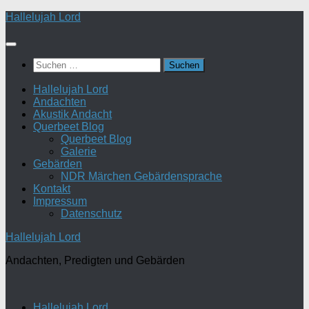
Zum
Hallelujah Lord
Inhalt
springen
Suchen
nach:
Hallelujah Lord
Andachten
Akustik Andacht
Querbeet Blog
Querbeet Blog
Galerie
Gebärden
NDR Märchen Gebärdensprache
Kontakt
Impressum
Datenschutz
Hallelujah Lord
Andachten, Predigten und Gebärden
Hallelujah Lord