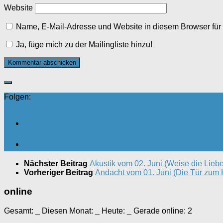
Website
Name, E-Mail-Adresse und Website in diesem Browser fü
Ja, füge mich zu der Mailingliste hinzu!
Folgen:
Nächster Beitrag
Akustik vom 02. Juni (Weise die Liebe
Vorheriger Beitrag
Andacht vom 01. Juni (Die Tür zum H
online
Gesamt:
_
Diesen Monat:
_
Heute:
_
Gerade online: 2