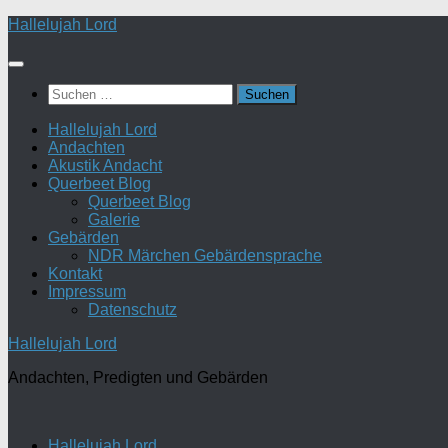
Zum
Hallelujah Lord
Inhalt
springen
Suchen
nach:
Hallelujah Lord
Andachten
Akustik Andacht
Querbeet Blog
Querbeet Blog
Galerie
Gebärden
NDR Märchen Gebärdensprache
Kontakt
Impressum
Datenschutz
Hallelujah Lord
Andachten, Predigten und Gebärden
Hallelujah Lord