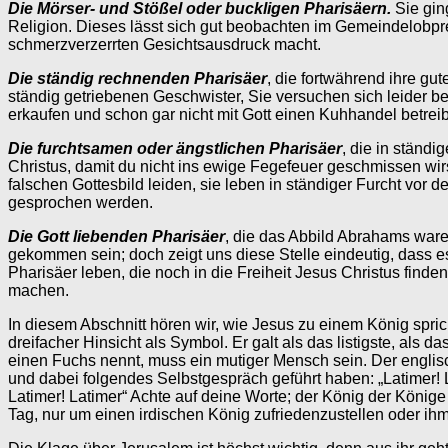
Die Mörser- und Stößel oder buckligen Pharisäern.
Sie gin
Religion. Dieses lässt sich gut beobachten im Gemeindelobpre
schmerzverzerrten Gesichtsausdruck macht.
Die ständig rechnenden Pharisäer
, die fortwährend ihre gu
ständig getriebenen Geschwister, Sie versuchen sich leider 
erkaufen und schon gar nicht mit Gott einen Kuhhandel betreibe
Die furchtsamen oder ängstlichen Pharisäer
, die in ständi
Christus, damit du nicht ins ewige Fegefeuer geschmissen w
falschen Gottesbild leiden, sie leben in ständiger Furcht vor 
gesprochen werden.
Die Gott liebenden Pharisäer
, die das Abbild Abrahams war
gekommen sein; doch zeigt uns diese Stelle eindeutig, dass e
Pharisäer leben, die noch in die Freiheit Jesus Christus find
machen.
In diesem Abschnitt hören wir, wie Jesus zu einem König spric
dreifacher Hinsicht als Symbol. Er galt als das listigste, als
einen Fuchs nennt, muss ein mutiger Mensch sein. Der englisch
und dabei folgendes Selbstgespräch geführt haben: „Latimer! 
Latimer! Latimer“ Achte auf deine Worte; der König der Könige
Tag, nur um einen irdischen König zufriedenzustellen oder ih