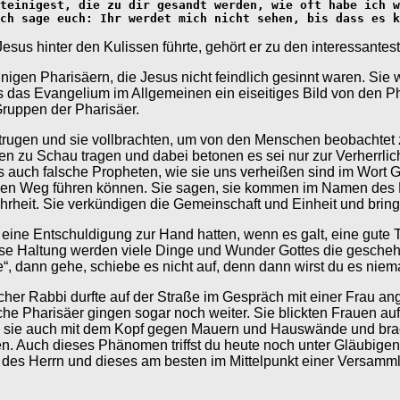
teinigest, die zu dir gesandt werden, wie oft habe ich w
ch sage euch: Ihr werdet mich nicht sehen, bis dass es k
Jesus hinter den Kulissen führte, gehört er zu den interessant
nigen Pharisäern, die Jesus nicht feindlich gesinnt waren. Sie 
 uns das Evangelium im Allgemeinen ein eiseitiges Bild von den 
Gruppen der Pharisäer.
au trugen und sie vollbrachten, um von den Menschen beobacht
ben zu Schau tragen und dabei betonen es sei nur zur Verherrli
s auch falsche Propheten, wie sie uns verheißen sind im Wort G
hen Weg führen können. Sie sagen, sie kommen im Namen des H
hrheit. Sie verkündigen die Gemeinschaft und Einheit und bri
ts eine Entschuldigung zur Hand hatten, wenn es galt, eine gute 
ese Haltung werden viele Dinge und Wunder Gottes die geschehe
“, dann gehe, schiebe es nicht auf, denn dann wirst du es niema
cher Rabbi durfte auf der Straße im Gespräch mit einer Frau an
che Pharisäer gingen sogar noch weiter. Sie blickten Frauen au
sie auch mit dem Kopf gegen Mauern und Hauswände und brach
. Auch dieses Phänomen triffst du heute noch unter Gläubigen 
 des Herrn und dieses am besten im Mittelpunkt einer Versammlu