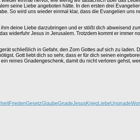
 wieder einmal hervor, wie wenig wir tatsächlich über das Leben
em seine Liebe angeboten hätte. In den ersten drei Evangelien 
abe. So wird uns wieder einmal klar, dass die Evangelien uns
hm deine Liebe darzubringen und er stößt dich abweisend zurü
d das widerfuhr Jesus in Jerusalem. Trotzdem kommt er immer
 gerät schließlich in Gefahr, den Zorn Gottes auf sich zu lade
igst. Gott liebt dich so sehr, dass er für dich seinen eingebor
ist ein reines Gnadengeschenk, damit du nicht verloren gehst, 
iheit
Frieden
Gesetz
Glaube
Gnade
Jesus
Krieg
Liebe
Ungnade
Wor