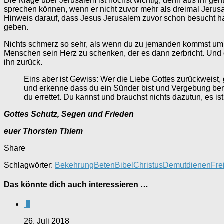
Die Klage über Jerusalem ist höchst wichtig, denn aus ihr geht
sprechen können, wenn er nicht zuvor mehr als dreimal Jerusal
Hinweis darauf, dass Jesus Jerusalem zuvor schon besucht h
geben.
Nichts schmerz so sehr, als wenn du zu jemanden kommst um i
Menschen sein Herz zu schenken, der es dann zerbricht. Un
ihn zurück.
Eins aber ist Gewiss: Wer die Liebe Gottes zurückweist,
und erkenne dass du ein Sünder bist und Vergebung benöt
du errettet. Du kannst und brauchst nichts dazutun, es 
Gottes Schutz, Segen und Frieden
euer Thorsten Thiem
Share
Schlagwörter:
Bekehrung
Beten
Bibel
Christus
Demut
dienen
Fre
Das könnte dich auch interessieren …
0
26. Juli 2018