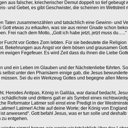
gen aus falscher, kriecherischer Demut doppelt so tief gebeugt 
is- und Gebet, es gibt Geschwister, die scheinen im Wettstreit
ten Taten zusammenzählen und tatsächlich eine Gewinn- und Verl
bei Gott etwas zu erkaufen, was sie aus reiner Gnade schon be
n. Frei nach dem Motto, „Gott ich habe jetzt, jetzt muss du…..“
ger Furcht vor Gottes Zorn lebten. Für sie bedeutete die Religio
irst. Bekehrungen aus Angst vor dem bösen und grausamen Gott.
dem ewigen Fegefeuer. Es wird Zeit dass du ihnen die Liebe Gott
en und ein Leben im Glauben und der Nächstenliebe führten. S
s selbst unter den Pharisäern einige gab, die Jesus bewunderte
en müssen. Sei du ein Werkzeug Gottes und begegne allen Mensch
ht. Herodes Antipas, König in Galiläa, war darauf bedacht, Jesu
 das schädlichste und drittens galt er als Symbol eines nichtsw
e Reformator Latimer soll einst eine Predigt in der Westminste
Latimer! Latimer! Achte auf deine Worte; der König von England
 ist anwesend“. Gott befahl Jesus, was er tun solle und deshalb 
m zu entgehen.