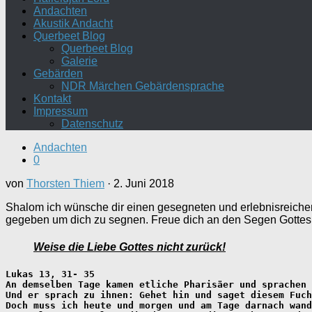
Andachten
Akustik Andacht
Querbeet Blog
Querbeet Blog
Galerie
Gebärden
NDR Märchen Gebärdensprache
Kontakt
Impressum
Datenschutz
Andachten
0
von
Thorsten Thiem
·
2. Juni 2018
Shalom ich wünsche dir einen gesegneten und erlebnisreiche
gegeben um dich zu segnen. Freue dich an den Segen Gottes in
Weise die Liebe Gottes nicht zurück!
Lukas 13, 31- 35
An demselben Tage kamen etliche Pharisäer und sprachen 
Und er sprach zu ihnen: Gehet hin und saget diesem Fuch
Doch muss ich heute und morgen und am Tage darnach wand