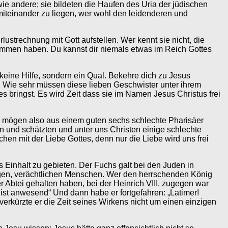
wie andere; sie bildeten die Haufen des Uria der jüdischen
 miteinander zu liegen, wer wohl den leidenderen und
ustrechnung mit Gott aufstellen. Wer kennt sie nicht, die
kommen haben. Du kannst dir niemals etwas im Reich Gottes
n keine Hilfe, sondern ein Qual. Bekehre dich zu Jesus
 Wie sehr müssen diese lieben Geschwister unter ihrem
es bringst. Es wird Zeit dass sie im Namen Jesus Christus frei
o mögen also aus einem guten sechs schlechte Pharisäer
n und schätzten und unter uns Christen einige schlechte
en mit der Liebe Gottes, denn nur die Liebe wird uns frei
s Einhalt zu gebieten. Der Fuchs galt bei den Juden in
ürdigen, verächtlichen Menschen. Wer den herrschenden König
r Abtei gehalten haben, bei der Heinrich VIII. zugegen war
 ist anwesend“ Und dann habe er fortgefahren: „Latimer!
verkürzte er die Zeit seines Wirkens nicht um einen einzigen