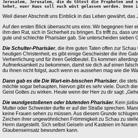
Jerusalem, Jerusalem, die du tötest die Propheten und s
Sehet, euer Haus soll euch wüst gelassen werden. Denn i
Weil dieser Abschnitt uns Einblick in das Leben gewährt, das 
Auf den ersten Blick überrascht uns eins: Wir begegnen hier ei
ihm den Rat, sich in Sicherheit zu bringen. Es trifft zu, dass
gute und schlechte Pharisäer gab. Sie unterscheiden sieben 
Die Schulter-Pharisäer
, die ihre guten Taten offen zur Sch
heutigen Christenheit, es gibt einige Geschwister die ihre Ga
Verherrlichung und für ihren Geldbeutel. Es kommen allerding
Aufmerksamkeit zu bekommen, damit sie dich auf einen falsc
du ihnen nicht folgst, auch wenn es aussehen mag wie die Wa
Dann gab es die Die Wart-ein-bisschen Pharisäer
, die ste
möchte sogar behaupten, hiervon gibt es sehr viele. Durch di
Geist Gottes zu wirken. Heute wenn der Herr zu dir sagt: „Gehe
Die wundgestoßenen oder blutenden Pharisäer.
Kein jüdis
Mutter oder Schwester durfte er auf der Straße sprechen. Man
keine Frauen sehen zu müssen. Aus diesem Grunde schlugen 
Zeichen ihrer ungewöhnlichen Frömmigkeit zu Schau zu stellen
Herrn dargestellt. Sich selbst Geiseln und Kasteien im Namen
Glaubenseinsatz bewundern kann.