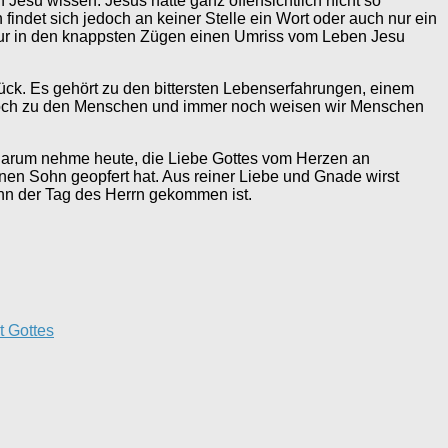
 Jesu wissen: Jesus hätte ganz offensichtlich nicht so
findet sich jedoch an keiner Stelle ein Wort oder auch nur ein
 nur in den knappsten Zügen einen Umriss vom Leben Jesu
ck. Es gehört zu den bittersten Lebenserfahrungen, einem
 noch zu den Menschen und immer noch weisen wir Menschen
n. Darum nehme heute, die Liebe Gottes vom Herzen an
enen Sohn geopfert hat. Aus reiner Liebe und Gnade wirst
wenn der Tag des Herrn gekommen ist.
t Gottes