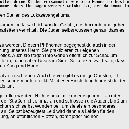
ollen deine Kinder versammeln, wie eine Henne ihr Nest u
omme, dass ihr sagen werdet: Gelobt ist, der da kommt im
esten Stellen des Lukasevangeliums.
warnen ihn tatsächlich vor der Gefahr, die ihm droht und geben
Pharisäern vermittelt. Die Juden selbst wussten genau, dass es
et zu werden. Diesem Phänomen begegnest du auch in der
chung unseres Herrn. Sie praktizieren zur eigenen
ottes. Auch sie tragen ihre Gaben öffentlich zur Schau um
errn, haben aber Böses im Sinn. Sei allezeit wachsam, dass
ngen Zang und Hader.
Tat aufzuschieben. Auch hiervon gibt es einige Christen, ich
n sondern unterdrückt. Mit dieser Einstellung hinderst du den
ls tun.
getroffen werden. Nicht einmal mit seiner eigenen Frau oder
f der Straße nicht einmal an und schlossen die Augen, bloß um
ten sich selbst Wunden bei, um sie als ein besonderes
an. Selbst bezeugtest Leid wird dann als Leiden für den
ng, an öffentlichen Plätzen, damit jeder meinen