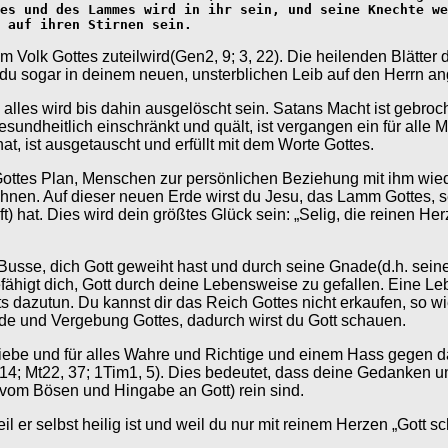
es und des Lammes wird in ihr sein, und seine Knechte we
 auf ihren Stirnen sein.
olk Gottes zuteilwird(Gen2, 9; 3, 22). Die heilenden Blätter d
 du sogar in deinem neuen, unsterblichen Leib auf den Herrn a
t, alles wird bis dahin ausgelöscht sein. Satans Macht ist gebr
gesundheitlich einschränkt und quält, ist vergangen ein für all
 hat, ist ausgetauscht und erfüllt mit dem Worte Gottes.
 Gottes Plan, Menschen zur persönlichen Beziehung mit ihm wiede
wohnen. Auf dieser neuen Erde wirst du Jesu, das Lamm Gottes, 
uft) hat. Dies wird dein größtes Glück sein: „Selig, die reinen H
sse, dich Gott geweiht hast und durch seine Gnade(d.h. seine 
fähigt dich, Gott durch deine Lebensweise zu gefallen. Eine Le
s dazutun. Du kannst dir das Reich Gottes nicht erkaufen, so w
nade und Vergebung Gottes, dadurch wirst du Gott schauen.
 Liebe und für alles Wahre und Richtige und einem Hass gegen 
14; Mt22, 37; 1Tim1, 5). Dies bedeutet, dass deine Gedanken u
g vom Bösen und Hingabe an Gott) rein sind.
eil er selbst heilig ist und weil du nur mit reinem Herzen „Gott 