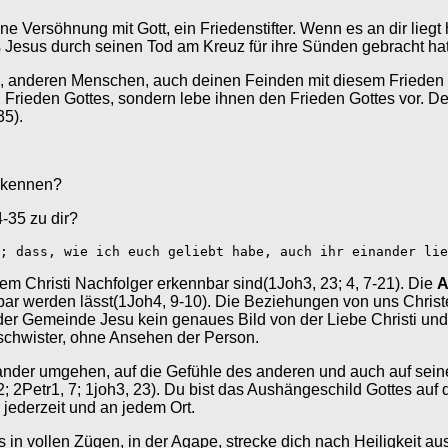
 deine Versöhnung mit Gott, ein Friedenstifter. Wenn es an dir lie
 Jesus durch seinen Tod am Kreuz für ihre Sünden gebracht hat
 tun, anderen Menschen, auch deinen Feinden mit diesem Friede
 Frieden Gottes, sondern lebe ihnen den Frieden Gottes vor. De
35).
erkennen?
-35 zu dir?
; dass, wie ich euch geliebt habe, auch ihr einander lie
em Christi Nachfolger erkennbar sind(1Joh3, 23; 4, 7-21). Die
A
htbar werden lässt(1Joh4, 9-10). Die Beziehungen von uns Chri
er Gemeinde Jesu kein genaues Bild von der Liebe Christi un
eschwister, ohne Ansehen der Person.
inander umgehen, auf die Gefühle des anderen und auch auf sei
; 2Petr1, 7; 1joh3, 23). Du bist das Aushängeschild Gottes auf d
jederzeit und an jedem Ort.
n vollen Zügen, in der Agape, strecke dich nach Heiligkeit aus,