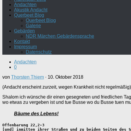
Andachten
Akustik Andacht
Querbeet Blog
Querbeet Blog
Galerie
Gebärden
NDR Märchen Gebärdensprache
Kontakt
Impressum
Datenschutz
Andachten
0
von
Thorsten Thiem
·
10. Oktober 2018
(Andacht erscheint zurzeit, wegen Krankheit nicht regelmäßig)
Shalom ich wünsche dir einen gesegneten und friedlichen Tag 
wo etwas zu vergeben ist und tue Busse wo du Busse tuen mus
Bäume des Lebens!
Offenbarung 22,2-3   
[und] inmitten ihrer Straßen und zu beiden Seiten des S