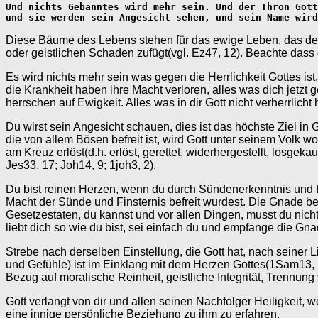
Und nichts Gebanntes wird mehr sein. Und der Thron Gott
und sie werden sein Angesicht sehen, und sein Name wird
Diese Bäume des Lebens stehen für das ewige Leben, das dem V
oder geistlichen Schaden zufügt(vgl. Ez47, 12). Beachte dass
Es wird nichts mehr sein was gegen die Herrlichkeit Gottes is
die Krankheit haben ihre Macht verloren, alles was dich jetzt 
herrschen auf Ewigkeit. Alles was in dir Gott nicht verherrlicht
Du wirst sein Angesicht schauen, dies ist das höchste Ziel in
die von allem Bösen befreit ist, wird Gott unter seinem Volk 
am Kreuz erlöst(d.h. erlöst, gerettet, widerhergestellt, losgeka
Jes33, 17; Joh14, 9; 1joh3, 2).
Du bist reinen Herzen, wenn du durch Sündenerkenntnis und Bu
Macht der Sünde und Finsternis befreit wurdest. Die Gnade be
Gesetzestaten, du kannst und vor allen Dingen, musst du nicht
liebt dich so wie du bist, sei einfach du und empfange die G
Strebe nach derselben Einstellung, die Gott hat, nach seiner
und Gefühle) ist im Einklang mit dem Herzen Gottes(1Sam13, 
Bezug auf moralische Reinheit, geistliche Integrität, Trennun
Gott verlangt von dir und allen seinen Nachfolger Heiligkeit, w
eine innige persönliche Beziehung zu ihm zu erfahren.