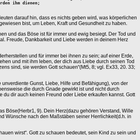
rden ihm dienen;
euten darauf hin, dass es nichts geben wird, was körperlichen
ngewiesen bist, um Leben, Kraft und Gesundheit zu haben.
ochen und das Böse ist für immer und ewig besiegt. Der Tod und
e Mal. Freude, Dankbarkeit und Liebe werden in deinem Herz
rherstellen und für immer bei ihnen zu sein; auf einer Erde,
sehen und mit ihm leben, der dich aus Liebe durch seinen Tod
erzens sind, sie werden Gott schauen“(Mt5, 8; vgl. Ex33, 20. 33;
unverdiente Gunst, Liebe, Hilfe und Befähigung), von der
bensweise die durch Gnade gewirkt ist und nicht durch
ie du dir auch keinen Freund oder Liebe erkaufen kannst. Gott
das Böse(Herbr1, 9). Dein Herz(dazu gehören Verstand, Wille
nd Wünsche nach den Maßstäben seiner Herrlichkeit(d.h. in
schauen wirst“. Gott zu schauen bedeutet, sein Kind zu sein und