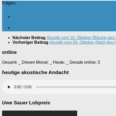
Folgen:
Nächster Beitrag
Akustik vom 10. Oktober (Bäume des 
Vorheriger Beitrag
Akustik vom 09. Oktober (Mahl des H
online
Gesamt:
_
Diesen Monat:
_
Heute:
_
Gerade online: 3
heutige akustische Andacht
Uwe Sauer Lobpreis