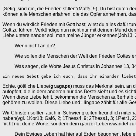
„Selig, sind die, die Frieden stiften“(Matt5, 9). Du bist durch
können alle Menschen erfahren, die das Opfer annehmen, das
Wenn du wirklich Frieden mit Gott hast, wirst du alles dafür
Gott zu führen. Verkündige nun nicht nur mit deinem Mund den
Liebe untereinander soll man meine Jünger erkennen(Joh13, 
Wenn nicht an dir?
Wie sollen die Menschen der Welt den Frieden Gottes 
Was sagen, die Worte Jesus Christus in Johannes 13, 34
Ein neues Gebot gebe ich euch, dass ihr einander liebet
Echte, göttliche Liebe(
gr.agape
) muss das Merkmal sein, an d
aufopfert, die in dem anderen nur das Beste sieht und es sic
Wenn diese Liebe fehlt, bekommen die Menschen außerhalb d
gehören zu wollen. Diese Liebe und Hingabe zählt für alle G
Wir Christen sollten auch in Schwierigkeiten freundlich mite
haben(vgl. 1Kor13; Gal6, 2; 1Thess4, 9; 2Thess1, 3; 1Petr1, 22
nicht nur deine Worte, sondern dein ganzer Lebenswandel zur 
Dein Ewiges Leben hat hier auf Erden begonnen, lebe es i