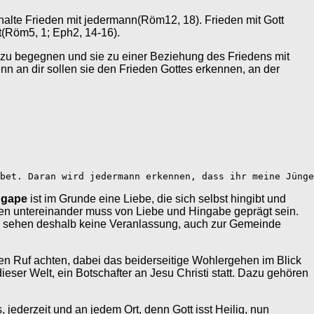
gt halte Frieden mit jedermann(Röm12, 18). Frieden mit Gott
(Röm5, 1; Eph2, 14-16).
n zu begegnen und sie zu einer Beziehung des Friedens mit
nn an dir sollen sie den Frieden Gottes erkennen, an der
bet. Daran wird jedermann erkennen, dass ihr meine Jünge
gape
ist im Grunde eine Liebe, die sich selbst hingibt und
sten untereinander muss von Liebe und Hingabe geprägt sein.
d sehen deshalb keine Veranlassung, auch zur Gemeinde
nen Ruf achten, dabei das beiderseitige Wohlergehen im Blick
ieser Welt, ein Botschafter an Jesu Christi statt. Dazu gehören
 jederzeit und an jedem Ort, denn Gott isst Heilig, nun