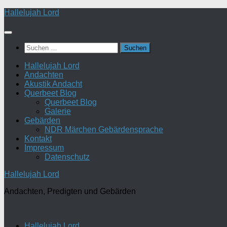
Zum
Hallelujah Lord
Inhalt
springen
Suchen
nach:
Hallelujah Lord
Andachten
Akustik Andacht
Querbeet Blog
Querbeet Blog
Galerie
Gebärden
NDR Märchen Gebärdensprache
Kontakt
Impressum
Datenschutz
Hallelujah Lord
Andachten, Predigten und Gebärden
Hallelujah Lord