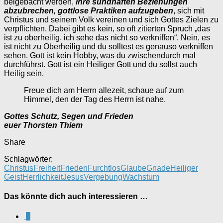
beigebacht werden,
ihre sündhaften Beziehungen
abzubrechen, gottlose Praktiken aufzugeben
, sich mit
Christus und seinem Volk vereinen und sich Gottes Zielen zu
verpflichten. Dabei gibt es kein, so oft zitierten Spruch „das
ist zu oberheilig, ich sehe das nicht so verkniffen“. Nein, es
ist nicht zu Oberheilig und du solltest es genauso verkniffen
sehen. Gott ist kein Hobby, was du zwischendurch mal
durchführst. Gott ist ein Heiliger Gott und du sollst auch
Heilig sein.
Freue dich am Herrn allezeit, schaue auf zum
Himmel, den der Tag des Herrn ist nahe.
Gottes Schutz, Segen und Frieden
euer Thorsten Thiem
Share
Schlagwörter:
Christus
Freiheit
Frieden
Furchtlos
Glaube
Gnade
Heiliger
Geist
Herrlichkeit
Jesus
Vergebung
Wachstum
Das könnte dich auch interessieren …
0