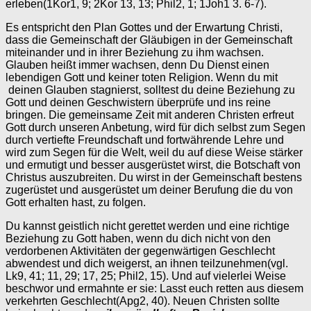
erleben(1Kor1, 9; 2Kor 13, 13; Phil2, 1; 1Joh1 3. 6-7).
Es entspricht den Plan Gottes und der Erwartung Christi,
dass die Gemeinschaft der Gläubigen in der Gemeinschaft
miteinander und in ihrer Beziehung zu ihm wachsen.
Glauben heißt immer wachsen, denn Du Dienst einen
lebendigen Gott und keiner toten Religion. Wenn du mit
deinen Glauben stagnierst, solltest du deine Beziehung zu
Gott und deinen Geschwistern überprüfe und ins reine
bringen. Die gemeinsame Zeit mit anderen Christen erfreut
Gott durch unseren Anbetung, wird für dich selbst zum Segen
durch vertiefte Freundschaft und fortwährende Lehre und
wird zum Segen für die Welt, weil du auf diese Weise stärker
und ermutigt und besser ausgerüstet wirst, die Botschaft von
Christus auszubreiten. Du wirst in der Gemeinschaft bestens
zugerüstet und ausgerüstet um deiner Berufung die du von
Gott erhalten hast, zu folgen.
Du kannst geistlich nicht gerettet werden und eine richtige
Beziehung zu Gott haben, wenn du dich nicht von den
verdorbenen Aktivitäten der gegenwärtigen Geschlecht
abwendest und dich weigerst, an ihnen teilzunehmen(vgl.
Lk9, 41; 11, 29; 17, 25; Phil2, 15). Und auf vielerlei Weise
beschwor und ermahnte er sie: Lasst euch retten aus diesem
verkehrten Geschlecht(Apg2, 40). Neuen Christen sollte