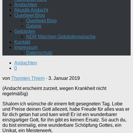
Andachten
Akustik Andacht
Querbeet Blog
Querbeet Blog
Galerie
Gebärden
NDR Märchen Gebärdensprache
Kontakt
Impressum
Datenschutz
Andachten
0
von
Thorsten Thiem
·
3. Januar 2019
(Andacht erscheint zurzeit, wegen Krankheit nicht
regelmäßig)
Shalom ich wünsche dir einem fett gesegneten Tag. Lobe
und Preise deinen Gott allezeit, habe Freude für alles was er
für dich getan hat und tuen wird! Er ist ein wunderbarer
einzigartiger Gott, für ihn gibt es keinen Ersatz. So auch du,
du bist einmalig, eine wunderbare Schöpfung Gottes, ein
Unikat, ein Meisterwerk.