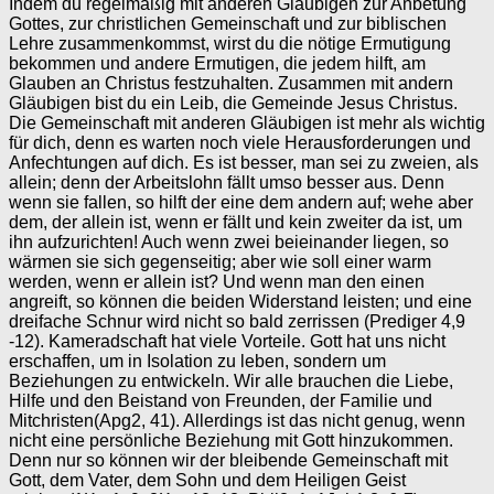
Indem du regelmäßig mit anderen Gläubigen zur Anbetung
Gottes, zur christlichen Gemeinschaft und zur biblischen
Lehre zusammenkommst, wirst du die nötige Ermutigung
bekommen und andere Ermutigen, die jedem hilft, am
Glauben an Christus festzuhalten. Zusammen mit andern
Gläubigen bist du ein Leib, die Gemeinde Jesus Christus.
Die Gemeinschaft mit anderen Gläubigen ist mehr als wichtig
für dich, denn es warten noch viele Herausforderungen und
Anfechtungen auf dich. Es ist besser, man sei zu zweien, als
allein; denn der Arbeitslohn fällt umso besser aus. Denn
wenn sie fallen, so hilft der eine dem andern auf; wehe aber
dem, der allein ist, wenn er fällt und kein zweiter da ist, um
ihn aufzurichten! Auch wenn zwei beieinander liegen, so
wärmen sie sich gegenseitig; aber wie soll einer warm
werden, wenn er allein ist? Und wenn man den einen
angreift, so können die beiden Widerstand leisten; und eine
dreifache Schnur wird nicht so bald zerrissen (Prediger 4,9
-12). Kameradschaft hat viele Vorteile. Gott hat uns nicht
erschaffen, um in Isolation zu leben, sondern um
Beziehungen zu entwickeln. Wir alle brauchen die Liebe,
Hilfe und den Beistand von Freunden, der Familie und
Mitchristen(Apg2, 41). Allerdings ist das nicht genug, wenn
nicht eine persönliche Beziehung mit Gott hinzukommen.
Denn nur so können wir der bleibende Gemeinschaft mit
Gott, dem Vater, dem Sohn und dem Heiligen Geist