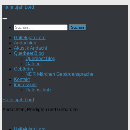
Zum
Hallelujah Lord
Inhalt
springen
Suchen
nach:
Hallelujah Lord
Andachten
Akustik Andacht
Querbeet Blog
Querbeet Blog
Galerie
Gebärden
NDR Märchen Gebärdensprache
Kontakt
Impressum
Datenschutz
Hallelujah Lord
Andachten, Predigten und Gebärden
Hallelujah Lord