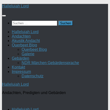
Zum
Hallelujah Lord
Inhalt
springen
Suchen
nach:
Hallelujah Lord
Andachten
Akustik Andacht
Querbeet Blog
Querbeet Blog
Galerie
Gebärden
NDR Märchen Gebärdensprache
Kontakt
Impressum
Datenschutz
Hallelujah Lord
Andachten, Predigten und Gebärden
Hallelujah Lord