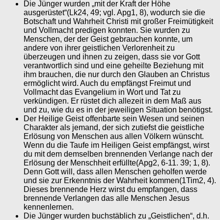
Die Jünger wurden „mit der Kraft der Höhe
ausgerüstet“(Lk24, 49; vgl. Apg1, 8), wodurch sie die
Botschaft und Wahrheit Christi mit großer Freimütigkeit
und Vollmacht predigen konnten. Sie wurden zu
Menschen, der der Geist gebrauchen konnte, um
andere von ihrer geistlichen Verlorenheit zu
überzeugen und ihnen zu zeigen, dass sie vor Gott
verantwortlich sind und eine geheilte Beziehung mit
ihm brauchen, die nur durch den Glauben an Christus
ermöglicht wird. Auch du empfängst Freimut und
Vollmacht das Evangelium in Wort und Tat zu
verkündigen. Er rüstet dich allezeit in dem Maß aus
und zu, wie du es in der jeweiligen Situation benötigst.
Der Heilige Geist offenbarte sein Wesen und seinen
Charakter als jemand, der sich zutiefst die geistliche
Erlösung von Menschen aus allen Völkern wünscht.
Wenn du die Taufe im Heiligen Geist empfängst, wirst
du mit dem demselben brennenden Verlange nach der
Erlösung der Menschheit erfüllte(Apg2, 6-11. 39; 1, 8).
Denn Gott will, dass allen Menschen geholfen werde
und sie zur Erkenntnis der Wahrheit kommen(1Tim2, 4).
Dieses brennende Herz wirst du empfangen, dass
brennende Verlangen das alle Menschen Jesus
kennenlernen.
Die Jünger wurden buchstäblich zu „Geistlichen“, d.h.