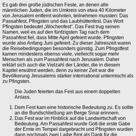
Es gab drei große jüdischen Feste, an denen alle
männlichen Juden, die im Umkreis von etwa 40 Kilometer
von Jerusalem entfernt wohnten, teilnehmen mussten: Das
Passahfest, Pfingsten und das Laubhüttenfest. Das Wort
Pfingsten bedeutet „Wochenfest“. Das Fest trug seinen
Namen, weil es auf den fünfzigsten Tag nach dem
Passahfest fiel, dass Mitte April gefeiert wurde. Pfingsten
wurde also Anfang Juni gefeiert. Zu dieser Jahreszeit waren
die Reisebedingungen besonders günstig. Zum Pfingstfest
kamen mindestens ebenso viele, vielleicht sogar mehr
Menschen als zum Passahfest nach Jerusalem. Daher
erklärt sich auch die Vielzahl der Länder, die in diesem
Kapitel erwähnt werden, denn zu keiner Zeit war die
Bevölkerung Jerusalems stärker international untermischt als
zu Pfingsten.
Die Juden feierten das Fest aus einem doppelten
Anlass.
Dem Fest kam eine historische Bedeutung zu. Es sollte
an die Bundschließung am Berge Sinai erinnern.
Das Fest war im Hinblick auf die Landwirtschaft von
Bedeutung. Am Passahfest wurde Gott die erste Gabe
der Ernte im Tempel dargebracht und Pfingsten wurden
dann nochmals zwei Laibe Brot als Dank für die