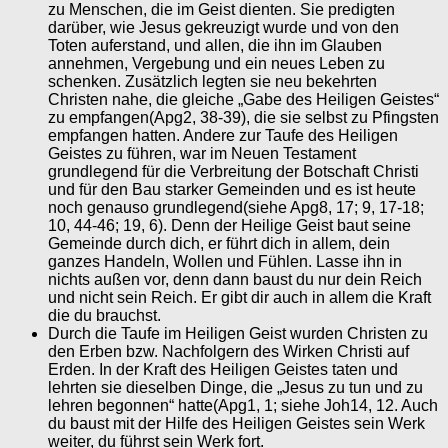
zu Menschen, die im Geist dienten. Sie predigten
darüber, wie Jesus gekreuzigt wurde und von den
Toten auferstand, und allen, die ihn im Glauben
annehmen, Vergebung und ein neues Leben zu
schenken. Zusätzlich legten sie neu bekehrten
Christen nahe, die gleiche „Gabe des Heiligen Geistes“
zu empfangen(Apg2, 38-39), die sie selbst zu Pfingsten
empfangen hatten. Andere zur Taufe des Heiligen
Geistes zu führen, war im Neuen Testament
grundlegend für die Verbreitung der Botschaft Christi
und für den Bau starker Gemeinden und es ist heute
noch genauso grundlegend(siehe Apg8, 17; 9, 17-18;
10, 44-46; 19, 6). Denn der Heilige Geist baut seine
Gemeinde durch dich, er führt dich in allem, dein
ganzes Handeln, Wollen und Fühlen. Lasse ihn in
nichts außen vor, denn dann baust du nur dein Reich
und nicht sein Reich. Er gibt dir auch in allem die Kraft
die du brauchst.
Durch die Taufe im Heiligen Geist wurden Christen zu
den Erben bzw. Nachfolgern des Wirken Christi auf
Erden. In der Kraft des Heiligen Geistes taten und
lehrten sie dieselben Dinge, die „Jesus zu tun und zu
lehren begonnen“ hatte(Apg1, 1; siehe Joh14, 12. Auch
du baust mit der Hilfe des Heiligen Geistes sein Werk
weiter, du führst sein Werk fort.