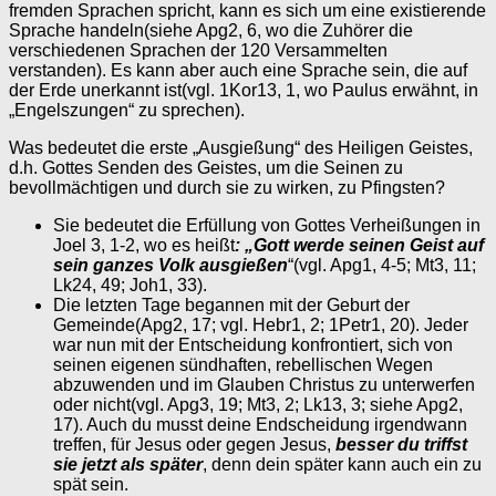
fremden Sprachen spricht, kann es sich um eine existierende
Sprache handeln(siehe Apg2, 6, wo die Zuhörer die
verschiedenen Sprachen der 120 Versammelten
verstanden). Es kann aber auch eine Sprache sein, die auf
der Erde unerkannt ist(vgl. 1Kor13, 1, wo Paulus erwähnt, in
„Engelszungen“ zu sprechen).
Was bedeutet die erste „Ausgießung“ des Heiligen Geistes,
d.h. Gottes Senden des Geistes, um die Seinen zu
bevollmächtigen und durch sie zu wirken, zu Pfingsten?
Sie bedeutet die Erfüllung von Gottes Verheißungen in
Joel 3, 1-2, wo es heißt
: „Gott werde seinen Geist auf
sein ganzes Volk ausgießen
“(vgl. Apg1, 4-5; Mt3, 11;
Lk24, 49; Joh1, 33).
Die letzten Tage begannen mit der Geburt der
Gemeinde(Apg2, 17; vgl. Hebr1, 2; 1Petr1, 20). Jeder
war nun mit der Entscheidung konfrontiert, sich von
seinen eigenen sündhaften, rebellischen Wegen
abzuwenden und im Glauben Christus zu unterwerfen
oder nicht(vgl. Apg3, 19; Mt3, 2; Lk13, 3; siehe Apg2,
17). Auch du musst deine Endscheidung irgendwann
treffen, für Jesus oder gegen Jesus,
besser du triffst
sie jetzt als später
, denn dein später kann auch ein zu
spät sein.