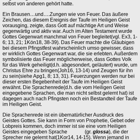
selbst von anderen gehört hatte.
Ein Brausen…und….Zungen wie von Feuer. Das äußere
Zeichen, das diesem Ereignis der Taufe im Heiligen Geist
vorausging, zeigte, dass Gott auf mächtige Art und Weise
gegenwärtig und aktiv war. Auch im Alten Testament wurde
Gottes Gegenwart manchmal von Feuer begleitet(vgl. Ex3, 1-
6; 13, 21; 1Kön18, 38-39). Das Feuer machte die Gläubigen
bei diesem Pfingstfest wahrscheinlich umso gewisser, dass
er wirklich Gottes Gegenwart war, die sie erlebten. Außerdem
symbolisierte das Feuer möglicherweise, dass Gottes Volk
für das Werk geheiligt(d.h. abgesondert, geläutert) wurde, um
Christus Ehre zu bringen(Joh16, 13-14) und Zeugen für ihn
zu sein(siehe Apg1, 8; 13, 31). Feuerzungen werden nur bei
dieser ersten Begebenheit der Taufe im Heiligen Geist
erwähnt. Die Sprachenrede(d.h. die vom Heiligen Geist
eingegebene Sprachen, die man nicht selbst gelernt hat) ist
dagegen auch nach Pfingsten noch ein Bestandteil der Taufe
im Heiligen Geist.
Die Sprachenrede ist ein übernatürlicher Ausdruck des
Geistes Gottes. Sie kann in Form von Prophetie, Gebet oder
Lobpreis kommen, doch immer ist sie eine vom Heiligen
Geistes eingegeben Sprache (gr.
glossa
), die der
Sprecher nie gelernt hat(1Kor14, 14-15). Wenn jemand in