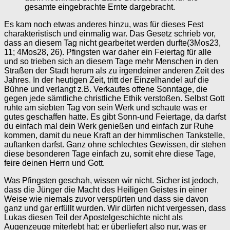
gesamte eingebrachte Ernte dargebracht.
Es kam noch etwas anderes hinzu, was für dieses Fest
charakteristisch und einmalig war. Das Gesetz schrieb vor,
dass an diesem Tag nicht gearbeitet werden durfte(3Mos23,
11; 4Mos28, 26). Pfingsten war daher ein Feiertag für alle
und so trieben sich an diesem Tage mehr Menschen in den
Straßen der Stadt herum als zu irgendeiner anderen Zeit des
Jahres. In der heutigen Zeit, tritt der Einzelhandel auf die
Bühne und verlangt z.B. Verkaufes offene Sonntage, die
gegen jede sämtliche christliche Ethik verstoßen. Selbst Gott
ruhte am siebten Tag von sein Werk und schaute was er
gutes geschaffen hatte. Es gibt Sonn-und Feiertage, da darfst
du einfach mal dein Werk genießen und einfach zur Ruhe
kommen, damit du neue Kraft an der himmlischen Tankstelle,
auftanken darfst. Ganz ohne schlechtes Gewissen, dir stehen
diese besonderen Tage einfach zu, somit ehre diese Tage,
feire deinen Herrn und Gott.
Was Pfingsten geschah, wissen wir nicht. Sicher ist jedoch,
dass die Jünger die Macht des Heiligen Geistes in einer
Weise wie niemals zuvor verspürten und dass sie davon
ganz und gar erfüllt wurden. Wir dürfen nicht vergessen, dass
Lukas diesen Teil der Apostelgeschichte nicht als
Augenzeuge miterlebt hat; er überliefert also nur, was er