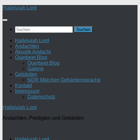
Zum
Hallelujah Lord
Inhalt
springen
Suchen
nach:
Hallelujah Lord
Andachten
Akustik Andacht
Querbeet Blog
Querbeet Blog
Galerie
Gebärden
NDR Märchen Gebärdensprache
Kontakt
Impressum
Datenschutz
Hallelujah Lord
Andachten, Predigten und Gebärden
Hallelujah Lord