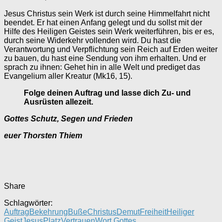
Jesus Christus sein Werk ist durch seine Himmelfahrt nicht
beendet. Er hat einen Anfang gelegt und du sollst mit der
Hilfe des Heiligen Geistes sein Werk weiterführen, bis er es,
durch seine Widerkehr vollenden wird. Du hast die
Verantwortung und Verpflichtung sein Reich auf Erden weiter
zu bauen, du hast eine Sendung von ihm erhalten. Und er
sprach zu ihnen: Gehet hin in alle Welt und prediget das
Evangelium aller Kreatur (Mk16, 15).
Folge deinen Auftrag und lasse dich Zu- und
Ausrüsten allezeit.
Gottes Schutz, Segen und Frieden
euer Thorsten Thiem
Share
Schlagwörter:
Auftrag
Bekehrung
Buße
Christus
Demut
Freiheit
Heiliger
Geist
Jesus
Platz
Vertrauen
Wort Gottes