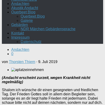
Andachten
Akustik Andacht
Querbeet Blog
Querbeet Blog
Galerie
Gebärden
NDR Märchen Gebärdensprache
Kontakt
Impressum
Datenschutz
Andachten
0
von
Thorsten Thiem
·
9. Juli 2019
(Andacht erscheint zurzeit, wegen Krankheit nicht
regelmäßig)
Shalom ich wünsche dir einen gesegneten und friedlichen
Tag. Der Frieden Gottes soll in allem dein Begleiter sein,
solange es an dir liegt halte Frieden mit jedermann. Dabei
schaue bitte nicht auf deinen nächsten, sondern nur auf dich.