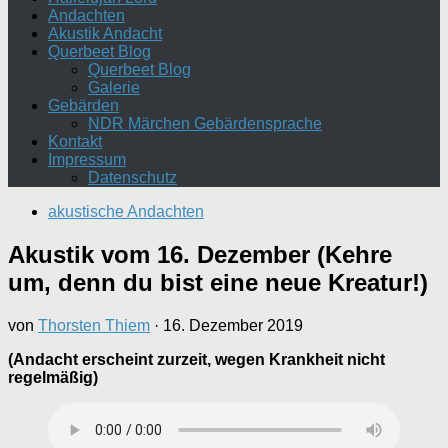
Andachten
Akustik Andacht
Querbeet Blog
Querbeet Blog
Galerie
Gebärden
NDR Märchen Gebärdensprache
Kontakt
Impressum
Datenschutz
akustische Andachten
Akustik vom 16. Dezember (Kehre
um, denn du bist eine neue Kreatur!)
von
Thorsten Thiem
·
16. Dezember 2019
(Andacht erscheint zurzeit, wegen Krankheit nicht
regelmäßig)