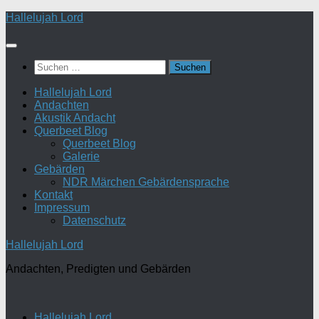
Zum
Hallelujah Lord
Inhalt
springen
Suchen
nach:
Hallelujah Lord
Andachten
Akustik Andacht
Querbeet Blog
Querbeet Blog
Galerie
Gebärden
NDR Märchen Gebärdensprache
Kontakt
Impressum
Datenschutz
Hallelujah Lord
Andachten, Predigten und Gebärden
Hallelujah Lord