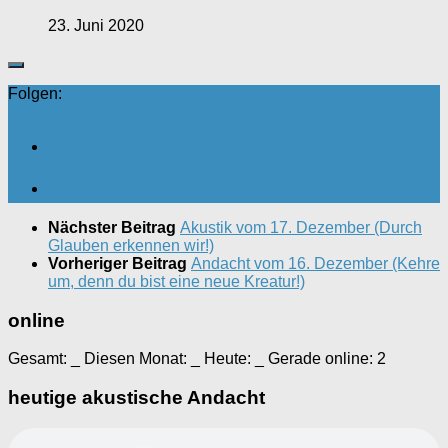
23. Juni 2020
Folgen:
Nächster Beitrag
Akustik vom 17. Dezember (Durch
Glauben erkennen wir!)
Vorheriger Beitrag
Andacht vom 16. Dezember (Kehre
um, denn du bist eine neue Kreatur!)
online
Gesamt:
_
Diesen Monat:
_
Heute:
_
Gerade online: 2
heutige akustische Andacht