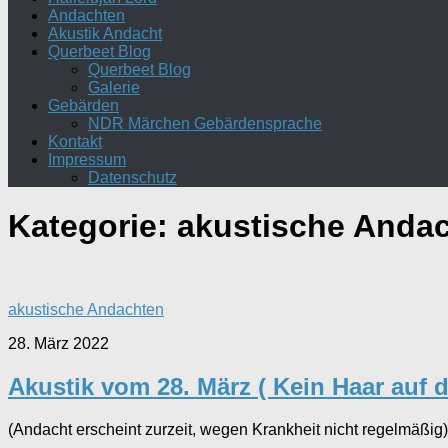
Andachten
Akustik Andacht
Querbeet Blog
Querbeet Blog
Galerie
Gebärden
NDR Märchen Gebärdensprache
Kontakt
Impressum
Datenschutz
Kategorie:
akustische Anda
akustische Andachten
28. März 2022
Akustik vom 28. März ( Kein Haar auf
(Andacht erscheint zurzeit, wegen Krankheit nicht regelmäßig)