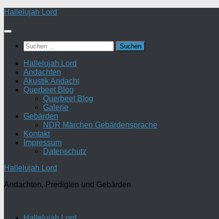
Zum
Hallelujah Lord
Inhalt
springen
Suchen
nach:
Hallelujah Lord
Andachten
Akustik Andacht
Querbeet Blog
Querbeet Blog
Galerie
Gebärden
NDR Märchen Gebärdensprache
Kontakt
Impressum
Datenschutz
Hallelujah Lord
Andachten, Predigten und Gebärden
Hallelujah Lord