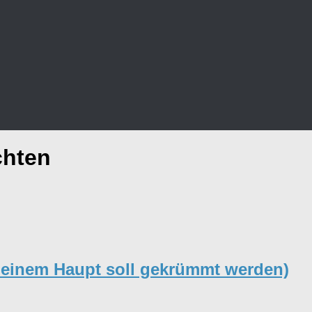
chten
 deinem Haupt soll gekrümmt werden)