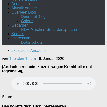
Andachten
Akustik Andacht
Querbeet Blog
Querbeet Blog
Galerie
Gebärden
NDR Märchen Gebärdensprache
Kontakt
Impressum
Datenschutz
akustische Andachten
von
Thorsten Thiem
·
6. Januar 2020
(Andacht erscheint zurzeit, wegen Krankheit nicht
regelmäßig)
Share
Das könnte dich auch interessieren …