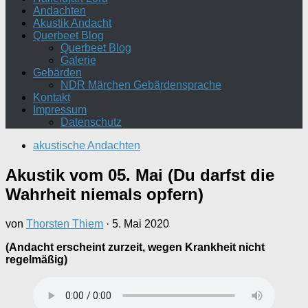
Andachten
Akustik Andacht
Querbeet Blog
Querbeet Blog
Galerie
Gebärden
NDR Märchen Gebärdensprache
Kontakt
Impressum
Datenschutz
akustische Andachten
Akustik vom 05. Mai (Du darfst die
Wahrheit niemals opfern)
von
Thorsten Thiem
·
5. Mai 2020
(Andacht erscheint zurzeit, wegen Krankheit nicht
regelmäßig)