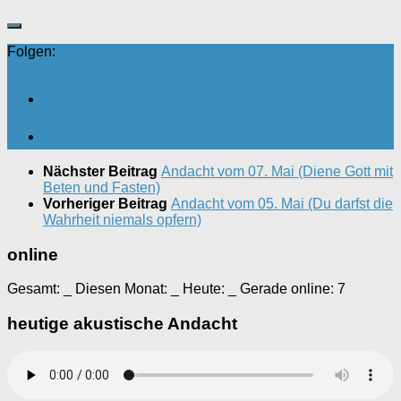
Folgen:
Nächster Beitrag
Andacht vom 07. Mai (Diene Gott mit
Beten und Fasten)
Vorheriger Beitrag
Andacht vom 05. Mai (Du darfst die
Wahrheit niemals opfern)
online
Gesamt:
_
Diesen Monat:
_
Heute:
_
Gerade online: 7
heutige akustische Andacht