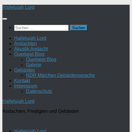
Zum
Hallelujah Lord
Inhalt
springen
Suchen
nach:
Hallelujah Lord
Andachten
Akustik Andacht
Querbeet Blog
Querbeet Blog
Galerie
Gebärden
NDR Märchen Gebärdensprache
Kontakt
Impressum
Datenschutz
Hallelujah Lord
Andachten, Predigten und Gebärden
Hallelujah Lord