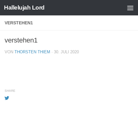
Hallelujah Lord
Zum Inhalt springen
VERSTEHEN1
verstehen1
VON
THORSTEN THIEM
·
30. JULI 2020
SHARE