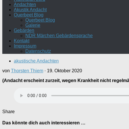
Andachten
Akustik Andacht
Querbeet Blog
Querbeet Blog
Galerie
Gebärden
NDR Märchen Gebärdensprache
Kontakt
Impressum
Datenschutz
akustische Andachten
von
Thorsten Thiem
·
19. Oktober 2020
(Andacht erscheint zurzeit, wegen Krankheit nicht regelm
Share
Das könnte dich auch interessieren …