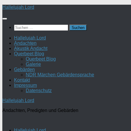
Zum
Hallelujah Lord
Inhalt
springen
Suchen
nach:
Hallelujah Lord
Andachten
Akustik Andacht
Querbeet Blog
Querbeet Blog
Galerie
Gebärden
NDR Märchen Gebärdensprache
Kontakt
Impressum
Datenschutz
Hallelujah Lord
Andachten, Predigten und Gebärden
Hallelujah Lord