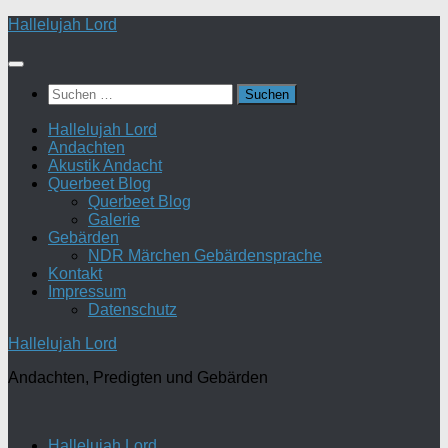
Zum
Hallelujah Lord
Inhalt
springen
Suchen
nach:
Hallelujah Lord
Andachten
Akustik Andacht
Querbeet Blog
Querbeet Blog
Galerie
Gebärden
NDR Märchen Gebärdensprache
Kontakt
Impressum
Datenschutz
Hallelujah Lord
Andachten, Predigten und Gebärden
Hallelujah Lord