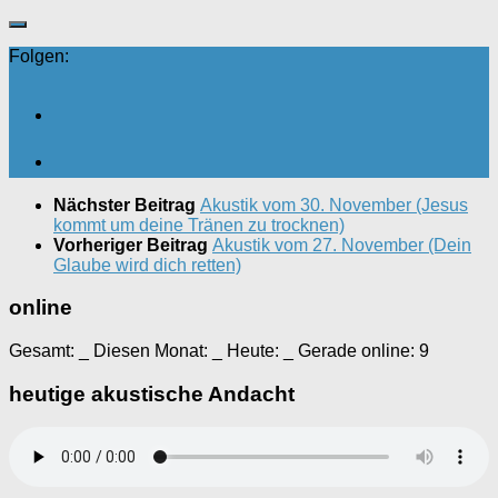
Folgen:
Nächster Beitrag
Akustik vom 30. November (Jesus
kommt um deine Tränen zu trocknen)
Vorheriger Beitrag
Akustik vom 27. November (Dein
Glaube wird dich retten)
online
Gesamt:
_
Diesen Monat:
_
Heute:
_
Gerade online: 9
heutige akustische Andacht