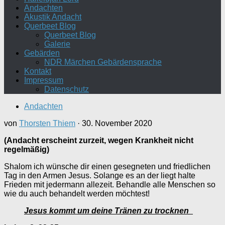
Andachten
Akustik Andacht
Querbeet Blog
Querbeet Blog
Galerie
Gebärden
NDR Märchen Gebärdensprache
Kontakt
Impressum
Datenschutz
Andachten
von
Thorsten Thiem
·
30. November 2020
(Andacht erscheint zurzeit, wegen Krankheit nicht
regelmäßig)
Shalom ich wünsche dir einen gesegneten und friedlichen
Tag in den Armen Jesus. Solange es an der liegt halte
Frieden mit jedermann allezeit. Behandle alle Menschen so
wie du auch behandelt werden möchtest!
Jesus kommt um deine Tränen zu trocknen