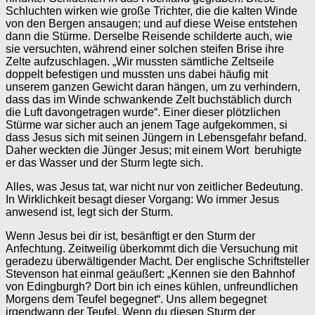
Schluchten wirken wie große Trichter, die die kalten Winde
von den Bergen ansaugen; und auf diese Weise entstehen
dann die Stürme. Derselbe Reisende schilderte auch, wie
sie versuchten, während einer solchen steifen Brise ihre
Zelte aufzuschlagen. „Wir mussten sämtliche Zeltseile
doppelt befestigen und mussten uns dabei häufig mit
unserem ganzen Gewicht daran hängen, um zu verhindern,
dass das im Winde schwankende Zelt buchstäblich durch
die Luft davongetragen wurde“. Einer dieser plötzlichen
Stürme war sicher auch an jenem Tage aufgekommen, si
dass Jesus sich mit seinen Jüngern in Lebensgefahr befand.
Daher weckten die Jünger Jesus; mit einem Wort beruhigte
er das Wasser und der Sturm legte sich.
Alles, was Jesus tat, war nicht nur von zeitlicher Bedeutung.
In Wirklichkeit besagt dieser Vorgang: Wo immer Jesus
anwesend ist, legt sich der Sturm.
Wenn Jesus bei dir ist, besänftigt er den Sturm der
Anfechtung. Zeitweilig überkommt dich die Versuchung mit
geradezu überwältigender Macht. Der englische Schriftsteller
Stevenson hat einmal geäußert: „Kennen sie den Bahnhof
von Edingburgh? Dort bin ich eines kühlen, unfreundlichen
Morgens dem Teufel begegnet“. Uns allem begegnet
irgendwann der Teufel. Wenn du diesen Sturm der