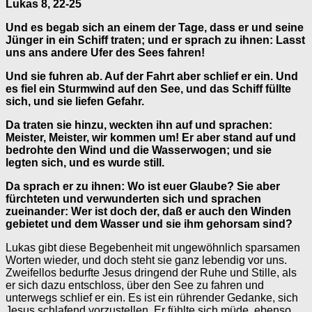
Lukas 8, 22-25
Und es begab sich an einem der Tage, dass er und seine
Jünger in ein Schiff traten; und er sprach zu ihnen: Lasst
uns ans andere Ufer des Sees fahren!
Und sie fuhren ab. Auf der Fahrt aber schlief er ein. Und
es fiel ein Sturmwind auf den See, und das Schiff füllte
sich, und sie liefen Gefahr.
Da traten sie hinzu, weckten ihn auf und sprachen:
Meister, Meister, wir kommen um! Er aber stand auf und
bedrohte den Wind und die Wasserwogen; und sie
legten sich, und es wurde still.
Da sprach er zu ihnen: Wo ist euer Glaube? Sie aber
fürchteten und verwunderten sich und sprachen
zueinander: Wer ist doch der, daß er auch den Winden
gebietet und dem Wasser und sie ihm gehorsam sind?
Lukas gibt diese Begebenheit mit ungewöhnlich sparsamen
Worten wieder, und doch steht sie ganz lebendig vor uns.
Zweifellos bedurfte Jesus dringend der Ruhe und Stille, als
er sich dazu entschloss, über den See zu fahren und
unterwegs schlief er ein. Es ist ein rührender Gedanke, sich
Jesus schlafend vorzustellen. Er fühlte sich müde, ebenso