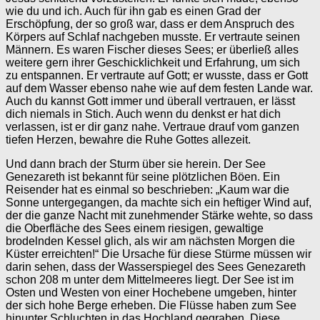
wie du und ich. Auch für ihn gab es einen Grad der
Erschöpfung, der so groß war, dass er dem Anspruch des
Körpers auf Schlaf nachgeben musste. Er vertraute seinen
Männern. Es waren Fischer dieses Sees; er überließ alles
weitere gern ihrer Geschicklichkeit und Erfahrung, um sich
zu entspannen. Er vertraute auf Gott; er wusste, dass er Gott
auf dem Wasser ebenso nahe wie auf dem festen Lande war.
Auch du kannst Gott immer und überall vertrauen, er lässt
dich niemals in Stich. Auch wenn du denkst er hat dich
verlassen, ist er dir ganz nahe. Vertraue drauf vom ganzen
tiefen Herzen, bewahre die Ruhe Gottes allezeit.
Und dann brach der Sturm über sie herein. Der See
Genezareth ist bekannt für seine plötzlichen Böen. Ein
Reisender hat es einmal so beschrieben: „Kaum war die
Sonne untergegangen, da machte sich ein heftiger Wind auf,
der die ganze Nacht mit zunehmender Stärke wehte, so dass
die Oberfläche des Sees einem riesigen, gewaltige
brodelnden Kessel glich, als wir am nächsten Morgen die
Küster erreichten!“ Die Ursache für diese Stürme müssen wir
darin sehen, dass der Wasserspiegel des Sees Genezareth
schon 208 m unter dem Mittelmeeres liegt. Der See ist im
Osten und Westen von einer Hochebene umgeben, hinter
der sich hohe Berge erheben. Die Flüsse haben zum See
hinunter Schluchten in das Hochland gegraben. Diese