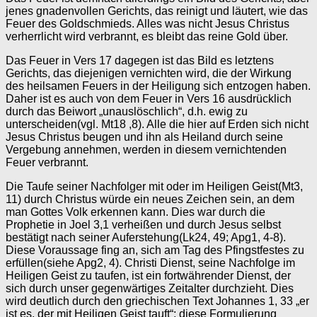
jenes gnadenvollen Gerichts, das reinigt und läutert, wie das
Feuer des Goldschmieds. Alles was nicht Jesus Christus
verherrlicht wird verbrannt, es bleibt das reine Gold über.
Das Feuer in Vers 17 dagegen ist das Bild es letztens
Gerichts, das diejenigen vernichten wird, die der Wirkung
des heilsamen Feuers in der Heiligung sich entzogen haben.
Daher ist es auch von dem Feuer in Vers 16 ausdrücklich
durch das Beiwort „unauslöschlich“, d.h. ewig zu
unterscheiden(vgl. Mt18 ,8). Alle die hier auf Erden sich nicht
Jesus Christus beugen und ihn als Heiland durch seine
Vergebung annehmen, werden in diesem vernichtenden
Feuer verbrannt.
Die Taufe seiner Nachfolger mit oder im Heiligen Geist(Mt3,
11) durch Christus würde ein neues Zeichen sein, an dem
man Gottes Volk erkennen kann. Dies war durch die
Prophetie in Joel 3,1 verheißen und durch Jesus selbst
bestätigt nach seiner Auferstehung(Lk24, 49; Apg1, 4-8).
Diese Voraussage fing an, sich am Tag des Pfingstfestes zu
erfüllen(siehe Apg2, 4). Christi Dienst, seine Nachfolge im
Heiligen Geist zu taufen, ist ein fortwährender Dienst, der
sich durch unser gegenwärtiges Zeitalter durchzieht. Dies
wird deutlich durch den griechischen Text Johannes 1, 33 „er
ist es, der mit Heiligen Geist tauft“; diese Formulierung