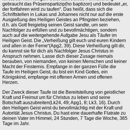
gebraucht das Präsenspartizip(ho baptizon) und bedeutet „er,
der fortfahren wird zu taufen“. Das heißt, dass sich die
Schriftstellen in Lukas und Johannes nicht nur auf die erste
Ausgießung des Heiligen Geistes an Pfingsten beziehen,
d.h. als Gott freigiebig seinen Geist sandte, um sein
Nachfolger zu erfüllen und zu bevollmächtigen, sondern
auch auf die weitergehende Aufgabe Jesu als Täufer im
Heiligen Geist. Die „Verheißung gilt euch und euren Kindern
und allen in der Ferne“(Apg2, 39). Diese Verheißung gilt dir,
du kannst sie für dich als Nachfolger Jesus Christus in
Anspruch nehmen. Lasse dich dieser Zusage niemals
berauben, von niemanden, von keinen Menschen und keiner
Macht der Finsternis. Empfange in der ganzen Fülle die
Taufe im Heiligen Geist, du bist ein Kind Gottes, ein
Königskind, empfange mit offenen Armen und offenen
Herzen.
Der Zweck dieser Taufe ist die Bereitstellung von geistlicher
Kraft und Freimut um für Christus zu leben und seine
Botschaft auszubreiten(Lk24, 49; Apg1, 8; Lk3, 16). Durch
den Heiligen Geist wirst du bevollmächtig mit der Kraft und
Autorität Jesus Christus. Du hast eine dauerhafte Flatrate zu
deinen Vater im Himmel, 24 Stunden, 7 Tage die Woche, 365
Tage im Jahr.