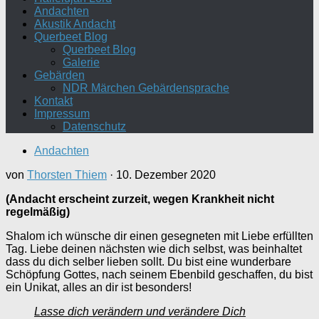
Andachten
Akustik Andacht
Querbeet Blog
Querbeet Blog
Galerie
Gebärden
NDR Märchen Gebärdensprache
Kontakt
Impressum
Datenschutz
Andachten
von
Thorsten Thiem
·
10. Dezember 2020
(Andacht erscheint zurzeit, wegen Krankheit nicht
regelmäßig)
Shalom ich wünsche dir einen gesegneten mit Liebe erfüllten
Tag. Liebe deinen nächsten wie dich selbst, was beinhaltet
dass du dich selber lieben sollt. Du bist eine wunderbare
Schöpfung Gottes, nach seinem Ebenbild geschaffen, du bist
ein Unikat, alles an dir ist besonders!
Lasse dich verändern und verändere Dich