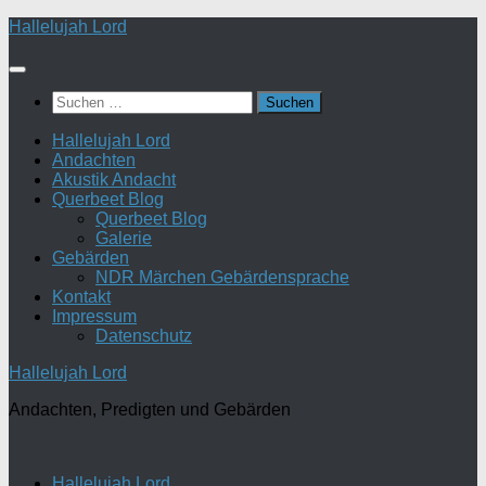
Zum
Hallelujah Lord
Inhalt
springen
Suchen
nach:
Hallelujah Lord
Andachten
Akustik Andacht
Querbeet Blog
Querbeet Blog
Galerie
Gebärden
NDR Märchen Gebärdensprache
Kontakt
Impressum
Datenschutz
Hallelujah Lord
Andachten, Predigten und Gebärden
Hallelujah Lord