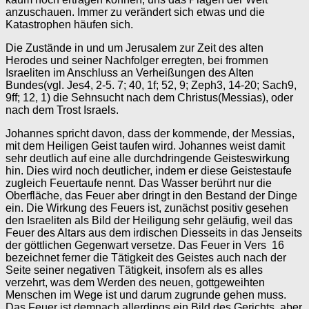
anzuschauen. Immer zu verändert sich etwas und die
Katastrophen häufen sich.
Die Zustände in und um Jerusalem zur Zeit des alten
Herodes und seiner Nachfolger erregten, bei frommen
Israeliten im Anschluss an Verheißungen des Alten
Bundes(vgl. Jes4, 2-5. 7; 40, 1f; 52, 9; Zeph3, 14-20; Sach9,
9ff; 12, 1) die Sehnsucht nach dem Christus(Messias), oder
nach dem Trost Israels.
Johannes spricht davon, dass der kommende, der Messias,
mit dem Heiligen Geist taufen wird. Johannes weist damit
sehr deutlich auf eine alle durchdringende Geisteswirkung
hin. Dies wird noch deutlicher, indem er diese Geistestaufe
zugleich Feuertaufe nennt. Das Wasser berührt nur die
Oberfläche, das Feuer aber dringt in den Bestand der Dinge
ein. Die Wirkung des Feuers ist, zunächst positiv gesehen
den Israeliten als Bild der Heiligung sehr geläufig, weil das
Feuer des Altars aus dem irdischen Diesseits in das Jenseits
der göttlichen Gegenwart versetze. Das Feuer in Vers 16
bezeichnet ferner die Tätigkeit des Geistes auch nach der
Seite seiner negativen Tätigkeit, insofern als es alles
verzehrt, was dem Werden des neuen, gottgeweihten
Menschen im Wege ist und darum zugrunde gehen muss.
Das Feuer ist demnach allerdings ein Bild des Gerichts, aber