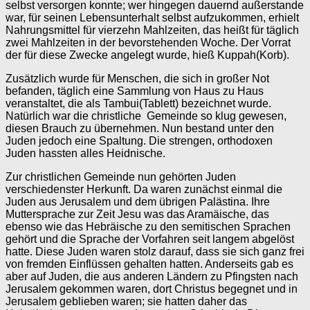
selbst versorgen konnte; wer hingegen dauernd außerstande
war, für seinen Lebensunterhalt selbst aufzukommen, erhielt
Nahrungsmittel für vierzehn Mahlzeiten, das heißt für täglich
zwei Mahlzeiten in der bevorstehenden Woche. Der Vorrat
der für diese Zwecke angelegt wurde, hieß Kuppah(Korb).
Zusätzlich wurde für Menschen, die sich in großer Not
befanden, täglich eine Sammlung von Haus zu Haus
veranstaltet, die als Tambui(Tablett) bezeichnet wurde.
Natürlich war die christliche Gemeinde so klug gewesen,
diesen Brauch zu übernehmen. Nun bestand unter den
Juden jedoch eine Spaltung. Die strengen, orthodoxen
Juden hassten alles Heidnische.
Zur christlichen Gemeinde nun gehörten Juden
verschiedenster Herkunft. Da waren zunächst einmal die
Juden aus Jerusalem und dem übrigen Palästina. Ihre
Muttersprache zur Zeit Jesu was das Aramäische, das
ebenso wie das Hebräische zu den semitischen Sprachen
gehört und die Sprache der Vorfahren seit langem abgelöst
hatte. Diese Juden waren stolz darauf, dass sie sich ganz frei
von fremden Einflüssen gehalten hatten. Anderseits gab es
aber auf Juden, die aus anderen Ländern zu Pfingsten nach
Jerusalem gekommen waren, dort Christus begegnet und in
Jerusalem geblieben waren; sie hatten daher das