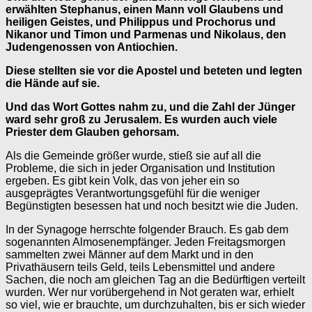
erwählten Stephanus, einen Mann voll Glaubens und
heiligen Geistes, und Philippus und Prochorus und
Nikanor und Timon und Parmenas und Nikolaus, den
Judengenossen von Antiochien.
Diese stellten sie vor die Apostel und beteten und legten
die Hände auf sie.
Und das Wort Gottes nahm zu, und die Zahl der Jünger
ward sehr groß zu Jerusalem. Es wurden auch viele
Priester dem Glauben gehorsam.
Als die Gemeinde größer wurde, stieß sie auf all die
Probleme, die sich in jeder Organisation und Institution
ergeben. Es gibt kein Volk, das von jeher ein so
ausgeprägtes Verantwortungsgefühl für die weniger
Begünstigten besessen hat und noch besitzt wie die Juden.
In der Synagoge herrschte folgender Brauch. Es gab dem
sogenannten Almosenempfänger. Jeden Freitagsmorgen
sammelten zwei Männer auf dem Markt und in den
Privathäusern teils Geld, teils Lebensmittel und andere
Sachen, die noch am gleichen Tag an die Bedürftigen verteilt
wurden. Wer nur vorübergehend in Not geraten war, erhielt
so viel, wie er brauchte, um durchzuhalten, bis er sich wieder