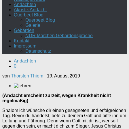
Andachten
Akustik Andacht
Querbeet Blog
Querbeet Blog
Galerie
Gebärden
NDR Märchen Gebärdensprache
Kontakt
Impressum
Datenschutz
Andachten
0
von
Thorsten Thiem
·
19. August 2019
(Andacht erscheint zurzeit, wegen Krankheit nicht
regelmäßig)
Shalom ich wünsche dir einen gesegneten und erfolgreichen
Tag. Bevor du handelst, bete zu deinem Gott und bitte ihn um
Leitung und Führung. Denn wenn Gott mit dir ist, wer soll
gegen dich sein, er macht dich zum Sieger. Jesus Christus