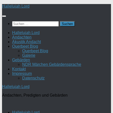
Zum
Hallelujah Lord
Inhalt
springen
Suchen
nach:
Hallelujah Lord
Andachten
Akustik Andacht
Querbeet Blog
Querbeet Blog
Galerie
Gebärden
NDR Märchen Gebärdensprache
Kontakt
Impressum
Datenschutz
Hallelujah Lord
Andachten, Predigten und Gebärden
Hallelujah Lord