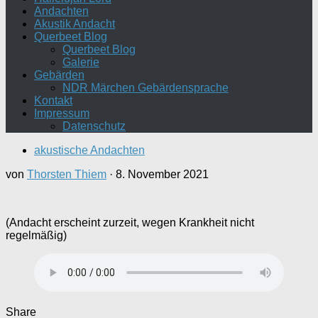
Andachten
Akustik Andacht
Querbeet Blog
Querbeet Blog
Galerie
Gebärden
NDR Märchen Gebärdensprache
Kontakt
Impressum
Datenschutz
akustische Andachten
von
Thorsten Thiem
·
8. November 2021
(Andacht erscheint zurzeit, wegen Krankheit nicht
regelmäßig)
Share