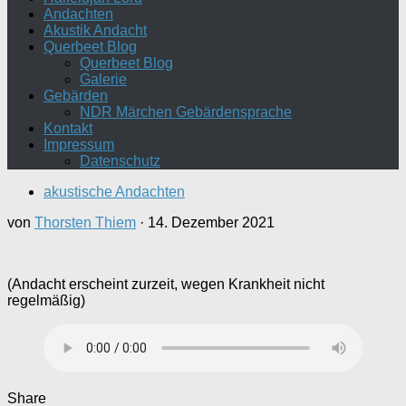
Andachten
Akustik Andacht
Querbeet Blog
Querbeet Blog
Galerie
Gebärden
NDR Märchen Gebärdensprache
Kontakt
Impressum
Datenschutz
akustische Andachten
von
Thorsten Thiem
·
14. Dezember 2021
(Andacht erscheint zurzeit, wegen Krankheit nicht
regelmäßig)
Share