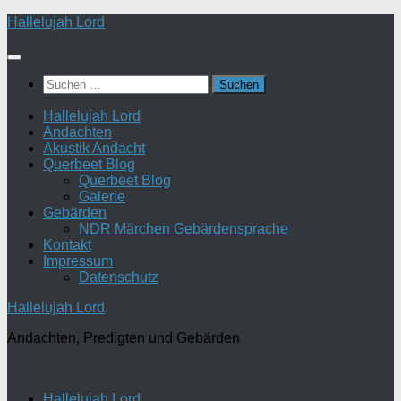
Zum
Hallelujah Lord
Inhalt
springen
Suchen
nach:
Hallelujah Lord
Andachten
Akustik Andacht
Querbeet Blog
Querbeet Blog
Galerie
Gebärden
NDR Märchen Gebärdensprache
Kontakt
Impressum
Datenschutz
Hallelujah Lord
Andachten, Predigten und Gebärden
Hallelujah Lord