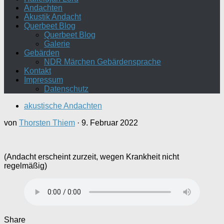
Andachten
Akustik Andacht
Querbeet Blog
Querbeet Blog
Galerie
Gebärden
NDR Märchen Gebärdensprache
Kontakt
Impressum
Datenschutz
akustische Andachten
von
Thorsten Thiem
·
9. Februar 2022
(Andacht erscheint zurzeit, wegen Krankheit nicht
regelmäßig)
Share