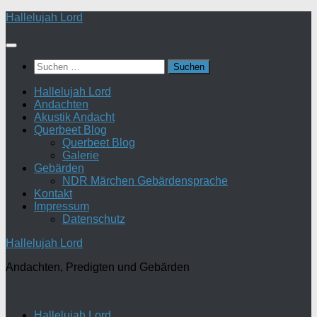
Zum
Hallelujah Lord
Inhalt
springen
Suchen
nach:
Hallelujah Lord
Andachten
Akustik Andacht
Querbeet Blog
Querbeet Blog
Galerie
Gebärden
NDR Märchen Gebärdensprache
Kontakt
Impressum
Datenschutz
Hallelujah Lord
Andachten, Predigten und Gebärden
Hallelujah Lord