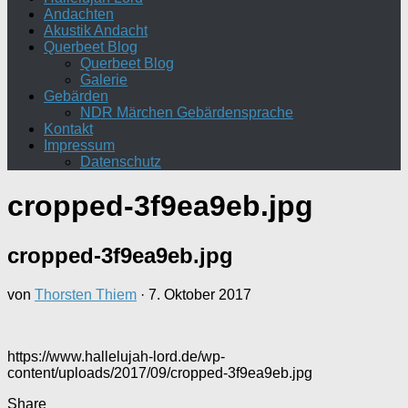
Andachten
Akustik Andacht
Querbeet Blog
Querbeet Blog
Galerie
Gebärden
NDR Märchen Gebärdensprache
Kontakt
Impressum
Datenschutz
cropped-3f9ea9eb.jpg
cropped-3f9ea9eb.jpg
von
Thorsten Thiem
·
7. Oktober 2017
https://www.hallelujah-lord.de/wp-
content/uploads/2017/09/cropped-3f9ea9eb.jpg
Share