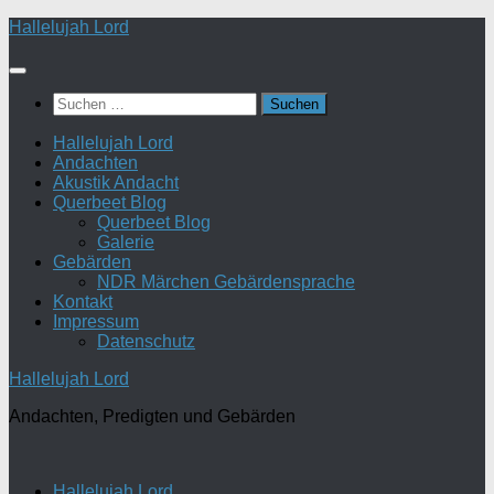
Zum
Hallelujah Lord
Inhalt
springen
Suchen
nach:
Hallelujah Lord
Andachten
Akustik Andacht
Querbeet Blog
Querbeet Blog
Galerie
Gebärden
NDR Märchen Gebärdensprache
Kontakt
Impressum
Datenschutz
Hallelujah Lord
Andachten, Predigten und Gebärden
Hallelujah Lord