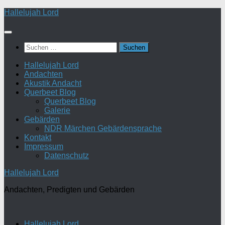
Zum
Hallelujah Lord
Inhalt
springen
Suchen
nach:
Hallelujah Lord
Andachten
Akustik Andacht
Querbeet Blog
Querbeet Blog
Galerie
Gebärden
NDR Märchen Gebärdensprache
Kontakt
Impressum
Datenschutz
Hallelujah Lord
Andachten, Predigten und Gebärden
Hallelujah Lord