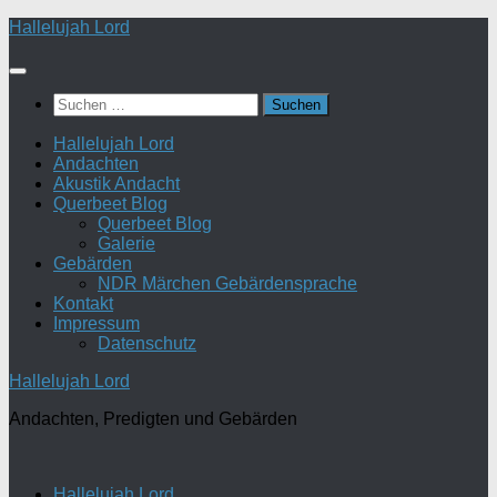
Zum
Hallelujah Lord
Inhalt
springen
Suchen
nach:
Hallelujah Lord
Andachten
Akustik Andacht
Querbeet Blog
Querbeet Blog
Galerie
Gebärden
NDR Märchen Gebärdensprache
Kontakt
Impressum
Datenschutz
Hallelujah Lord
Andachten, Predigten und Gebärden
Hallelujah Lord