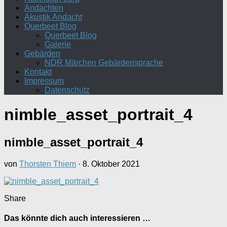
Andachten
Akustik Andacht
Querbeet Blog
Querbeet Blog
Galerie
Gebärden
NDR Märchen Gebärdensprache
Kontakt
Impressum
Datenschutz
nimble_asset_portrait_4
nimble_asset_portrait_4
von
Thorsten Thiem
·
8. Oktober 2021
Share
Das könnte dich auch interessieren …