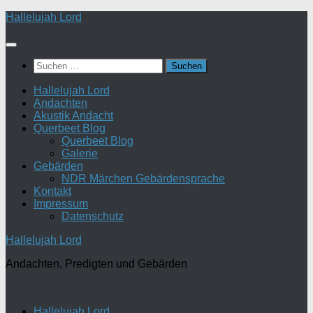
Zum
Hallelujah Lord
Inhalt
springen
Suchen
nach:
Hallelujah Lord
Andachten
Akustik Andacht
Querbeet Blog
Querbeet Blog
Galerie
Gebärden
NDR Märchen Gebärdensprache
Kontakt
Impressum
Datenschutz
Hallelujah Lord
Andachten, Predigten und Gebärden
Hallelujah Lord