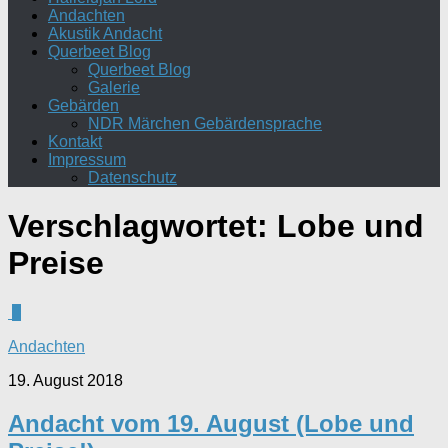
Andachten
Akustik Andacht
Querbeet Blog
Querbeet Blog
Galerie
Gebärden
NDR Märchen Gebärdensprache
Kontakt
Impressum
Datenschutz
Verschlagwortet:
Lobe und
Preise
0
Andachten
19. August 2018
Andacht vom 19. August (Lobe und