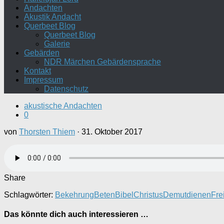
Andachten
Akustik Andacht
Querbeet Blog
Querbeet Blog
Galerie
Gebärden
NDR Märchen Gebärdensprache
Kontakt
Impressum
Datenschutz
akustische Andachten
0
von
Thorsten Thiem
·
31. Oktober 2017
Share
Schlagwörter:
Bekehrung
Beten
Bibel
Christus
Demut
dienen
Fre
Das könnte dich auch interessieren …