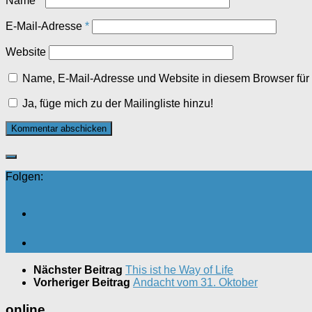
Name
*
E-Mail-Adresse
*
Website
Name, E-Mail-Adresse und Website in diesem Browser fü
Ja, füge mich zu der Mailingliste hinzu!
Folgen:
Nächster Beitrag
This ist he Way of Life
Vorheriger Beitrag
Andacht vom 31. Oktober
online