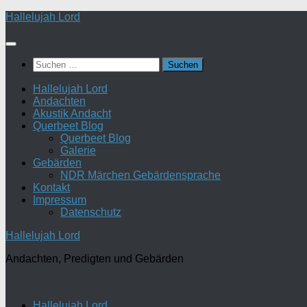
Zum
Hallelujah Lord
Inhalt
springen
Suchen
nach:
Hallelujah Lord
Andachten
Akustik Andacht
Querbeet Blog
Querbeet Blog
Galerie
Gebärden
NDR Märchen Gebärdensprache
Kontakt
Impressum
Datenschutz
Hallelujah Lord
Andachten, Predigten und Gebärden
Hallelujah Lord