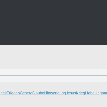
iheit
Frieden
Gesetz
Glaube
Hinwendung
Jesus
Krieg
Liebe
Ungna