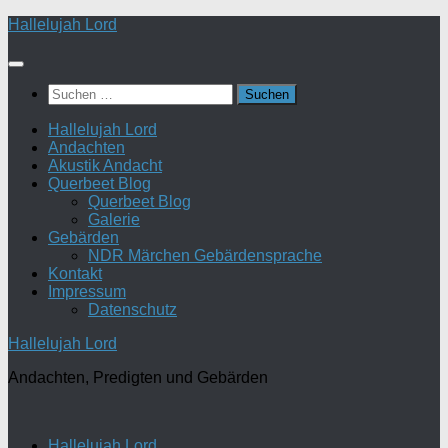
Zum
Hallelujah Lord
Inhalt
springen
Suchen
nach:
Hallelujah Lord
Andachten
Akustik Andacht
Querbeet Blog
Querbeet Blog
Galerie
Gebärden
NDR Märchen Gebärdensprache
Kontakt
Impressum
Datenschutz
Hallelujah Lord
Andachten, Predigten und Gebärden
Hallelujah Lord