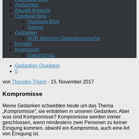
Andachten
Akustik Andacht
Querbeet Blog
Querbeet Blog
Galerie
Gebärden
NDR Märchen Gebärdensprache
Kontakt
Impressum
Datenschutz
Gedanken Querbeet
0
von
Thorsten Thiem
·
15. November 2017
Kompromisse
Meine Gedanken schwebten heute um das Thema
„Kompromisse“, sie entstehen in unseren Gedanken. Aber
was sind Kompromisse? Kompromisse werden immer
geschlossen, wenn mindestens zwei Personen zu keiner
Einigung kommen, obwohl ein Kompromiss, auch eine Art
von Einigung ist.