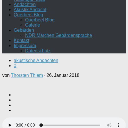
Andachten
Akustik Andacht
Querbeet Blog
Querbeet Blog
Galerie
Gebärden
NDR Märchen Gebärdensprache
Kontakt
Impressum
Datenschutz
akustische Andachten
0
von
Thorsten Thiem
·
26. Januar 2018