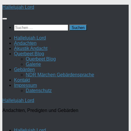
Zum
Hallelujah Lord
Inhalt
springen
Suchen
nach:
Hallelujah Lord
Andachten
Akustik Andacht
Querbeet Blog
Querbeet Blog
Galerie
Gebärden
NDR Märchen Gebärdensprache
Kontakt
Impressum
Datenschutz
Hallelujah Lord
Andachten, Predigten und Gebärden
Hallelujah Lord