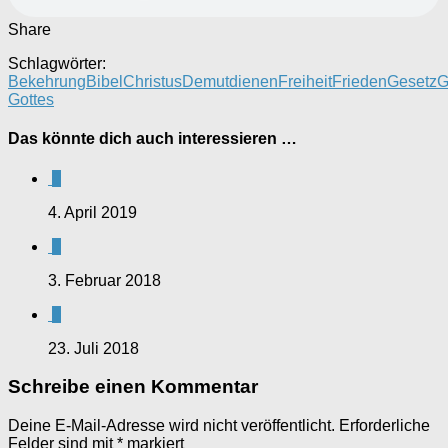
Share
Schlagwörter:
Bekehrung
Bibel
Christus
Demut
dienen
Freiheit
Frieden
Gesetz
G
Gottes
Das könnte dich auch interessieren …
0
4. April 2019
0
3. Februar 2018
0
23. Juli 2018
Schreibe einen Kommentar
Deine E-Mail-Adresse wird nicht veröffentlicht.
Erforderliche
Felder sind mit
*
markiert