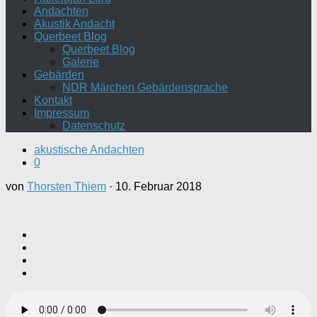
Andachten
Akustik Andacht
Querbeet Blog
Querbeet Blog
Galerie
Gebärden
NDR Märchen Gebärdensprache
Kontakt
Impressum
Datenschutz
akustische Andachten
0
von
Thorsten Thiem
·
10. Februar 2018