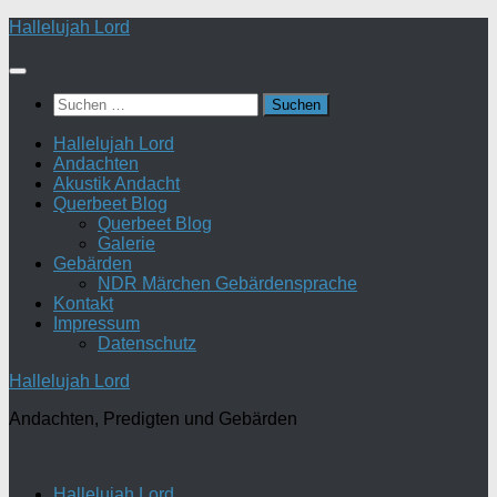
Zum
Hallelujah Lord
Inhalt
springen
Suchen
nach:
Hallelujah Lord
Andachten
Akustik Andacht
Querbeet Blog
Querbeet Blog
Galerie
Gebärden
NDR Märchen Gebärdensprache
Kontakt
Impressum
Datenschutz
Hallelujah Lord
Andachten, Predigten und Gebärden
Hallelujah Lord