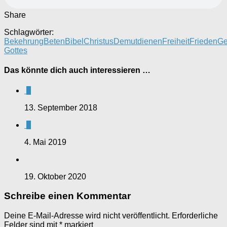
Share
Schlagwörter:
Bekehrung
Beten
Bibel
Christus
Demut
dienen
Freiheit
Frieden
Ge
Gottes
Das könnte dich auch interessieren …
0
13. September 2018
0
4. Mai 2019
19. Oktober 2020
Schreibe einen Kommentar
Deine E-Mail-Adresse wird nicht veröffentlicht.
Erforderliche
Felder sind mit
*
markiert