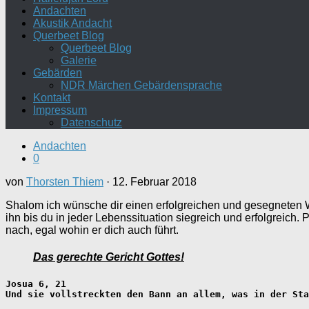
Andachten
Akustik Andacht
Querbeet Blog
Querbeet Blog
Galerie
Gebärden
NDR Märchen Gebärdensprache
Kontakt
Impressum
Datenschutz
Andachten
0
von
Thorsten Thiem
·
12. Februar 2018
Shalom ich wünsche dir einen erfolgreichen und gesegneten Woc
ihn bis du in jeder Lebenssituation siegreich und erfolgreic
nach, egal wohin er dich auch führt.
Das gerechte Gericht Gottes!
Josua 6, 21
Und sie vollstreckten den Bann an allem, was in der Sta