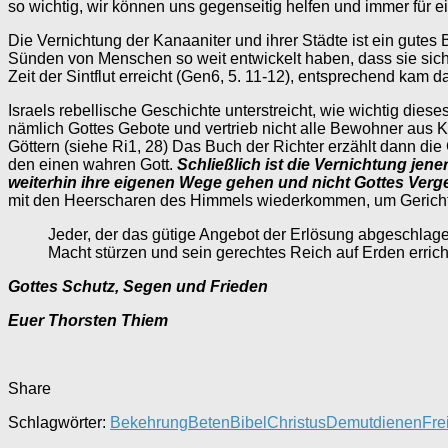
so wichtig, wir können uns gegenseitig helfen und immer für e
Die Vernichtung der Kanaaniter und ihrer Städte ist ein gute
Sünden von Menschen so weit entwickelt haben, dass sie sich
Zeit der Sintflut erreicht (Gen6, 5. 11-12), entsprechend kam 
Israels rebellische Geschichte unterstreicht, wie wichtig dies
nämlich Gottes Gebote und vertrieb nicht alle Bewohner aus K
Göttern (siehe Ri1, 28) Das Buch der Richter erzählt dann di
den einen wahren Gott.
Schließlich ist die Vernichtung jen
weiterhin ihre eigenen Wege gehen und nicht Gottes Ve
mit den Heerscharen des Himmels wiederkommen, um Gericht zu
Jeder, der das gütige Angebot der Erlösung abgeschlagen
Macht stürzen und sein gerechtes Reich auf Erden errichte
Gottes Schutz, Segen und Frieden
Euer Thorsten Thiem
Share
Schlagwörter:
Bekehrung
Beten
Bibel
Christus
Demut
dienen
Fre