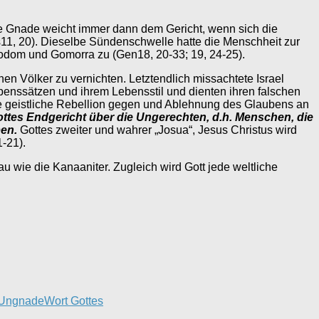
ine Gnade weicht immer dann dem Gericht, wenn sich die
11, 20). Dieselbe Sündenschwelle hatte die Menschheit zur
e Sodom und Gomorra zu (Gen18, 20-33; 19, 24-25).
chen Völker zu vernichten. Letztendlich missachtete Israel
benssätzen und ihrem Lebensstil und dienten ihren falschen
eine geistliche Rebellion gegen und Ablehnung des Glaubens an
ottes Endgericht über die Ungerechten, d.h. Menschen, die
en.
Gottes zweiter und wahrer „Josua“, Jesus Christus wird
-21).
u wie die Kanaaniter. Zugleich wird Gott jede weltliche
Ungnade
Wort Gottes