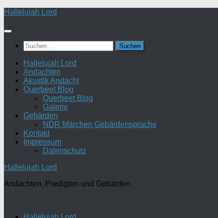
Zum
Hallelujah Lord
Inhalt
springen
Suchen
nach:
Hallelujah Lord
Andachten
Akustik Andacht
Querbeet Blog
Querbeet Blog
Galerie
Gebärden
NDR Märchen Gebärdensprache
Kontakt
Impressum
Datenschutz
Hallelujah Lord
Andachten, Predigten und Gebärden
Hallelujah Lord