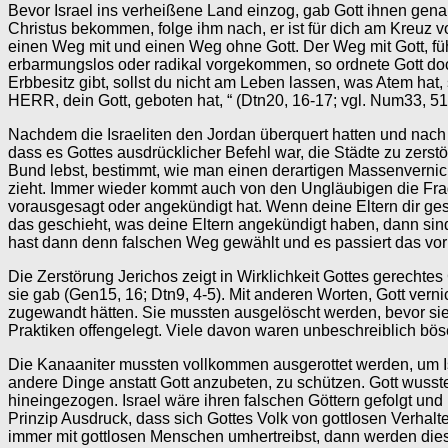
Bevor Israel ins verheißene Land einzog, gab Gott ihnen gen
Christus bekommen, folge ihm nach, er ist für dich am Kreuz 
einen Weg mit und einen Weg ohne Gott. Der Weg mit Gott, füh
erbarmungslos oder radikal vorgekommen, so ordnete Gott doch
Erbbesitz gibt, sollst du nicht am Leben lassen, was Atem hat, 
HERR, dein Gott, geboten hat, “ (Dtn20, 16-17; vgl. Num33, 51
Nachdem die Israeliten den Jordan überquert hatten und nac
dass es Gottes ausdrücklicher Befehl war, die Städte zu zerst
Bund lebst, bestimmt, wie man einen derartigen Massenvernic
zieht. Immer wieder kommt auch von den Ungläubigen die Frage
vorausgesagt oder angekündigt hat. Wenn deine Eltern dir ges
das geschieht, was deine Eltern angekündigt haben, dann sind
hast dann denn falschen Weg gewählt und es passiert das vor
Die Zerstörung Jerichos zeigt in Wirklichkeit Gottes gerechte
sie gab (Gen15, 16; Dtn9, 4-5). Mit anderen Worten, Gott vern
zugewandt hätten. Sie mussten ausgelöscht werden, bevor sie 
Praktiken offengelegt. Viele davon waren unbeschreiblich bös
Die Kanaaniter mussten vollkommen ausgerottet werden, um Isra
andere Dinge anstatt Gott anzubeten, zu schützen. Gott wusste
hineingezogen. Israel wäre ihren falschen Göttern gefolgt un
Prinzip Ausdruck, dass sich Gottes Volk von gottlosen Verhal
immer mit gottlosen Menschen umhertreibst, dann werden dies