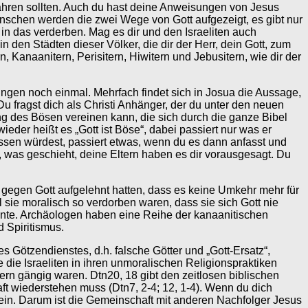
fahren sollten. Auch du hast deine Anweisungen von Jesus
enschen werden die zwei Wege von Gott aufgezeigt, es gibt nur
in das verderben. Mag es dir und den Israeliten auch
den Städten dieser Völker, die dir der Herr, dein Gott, zum
n, Kanaanitern, Perisitern, Hiwitern und Jebusitern, wie dir der
gen noch einmal. Mehrfach findet sich in Josua die Aussage,
Du fragst dich als Christi Anhänger, der du unter den neuen
g des Bösen vereinen kann, die sich durch die ganze Bibel
der heißt es „Gott ist Böse“, dabei passiert nur was er
ssen würdest, passiert etwas, wenn du es dann anfasst und
, was geschieht, deine Eltern haben es dir vorausgesagt. Du
t gegen Gott aufgelehnt hatten, dass es keine Umkehr mehr für
l sie moralisch so verdorben waren, dass sie sich Gott nie
onnte. Archäologen haben eine Reihe der kanaanitischen
 Spiritismus.
 Götzendienstes, d.h. falsche Götter und „Gott-Ersatz“,
 die Israeliten in ihren unmoralischen Religionspraktiken
ern gängig waren. Dtn20, 18 gibt den zeitlosen biblischen
ft wiederstehen muss (Dtn7, 2-4; 12, 1-4). Wenn du dich
ein. Darum ist die Gemeinschaft mit anderen Nachfolger Jesus