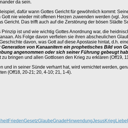
inander da sein.
s Beispiel, dafür wann Gottes Gericht für gewöhnlich kommt: Se
 Gott nie wieder mit offenen Herzen zuwenden werden (vgl. Jos
das Gericht. Das trifft auch auf die Zerstörung der bösen Städt
es Prinzip ist und wie wichtig Gottes Anordnung war, die heidnis
anaan. Als Folge davon verfielen sie ihren abscheulichen Glau
e Geschichte davon, was Gott auf diese Apostasie hintat, d.h. 
er Generation von Kanaanitern ein prophetisches Bild von G
rgebung angenommen oder sich seiner Führung gebeugt hab
 bringen und allen Gottlosen den Krieg zu erklären (Off19, 11
 und in seiner Sünde verharrt hat, wird vernichtet werden, gena
n (Off18, 20-21; 20, 4-10; 21, 1-4).
iheit
Frieden
Gesetz
Glaube
Gnade
Hinwendung
Jesus
Krieg
Liebe