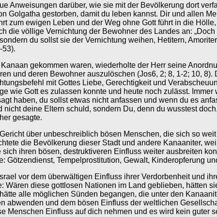
aue Anweisungen darüber, wie sie mit der Bevölkerung dort ver
von Golgatha gestorben, damit du leben kannst. Dir und allen M
rt zum ewigen Leben und der Weg ohne Gott führt in die Hölle, 
 die völlige Vernichtung der Bewohner des Landes an: „Doch in 
sondern du sollst sie der Vernichtung weihen, Hetitern, Amoriter
-53).
h Kanaan gekommen waren, wiederholte der Herr seine Anordnun
ören und deren Bewohner auszulöschen (Jos6, 2; 8, 1-2; 10, 8). 
htungsbefehl mit Gottes Liebe, Gerechtigkeit und Verabscheuun
 wie Gott es zulassen konnte und heute noch zulässt. Immer wie
agt haben, du sollst etwas nicht anfassen und wenn du es anfa
 nicht deine Eltern schuld, sondern Du, denn du wusstest doch
her gesagte.
s Gericht über unbeschreiblich bösen Menschen, die sich so wei
ichtete die Bevölkerung dieser Stadt und andere Kanaaniter, wei
sich ihren bösen, destruktiveren Einfluss weiter ausbreiten k
e: Götzendienst, Tempelprostitution, Gewalt, Kinderopferung und
el vor dem überwältigen Einfluss ihrer Verdorbenheit und ihres
: Wären diese gottlosen Nationen im Land geblieben, hätten sie
d hätte alle möglichen Sünden begangen, die unter den Kanaanit
ten abwenden und dem bösen Einfluss der weltlichen Gesellscha
e Menschen Einfluss auf dich nehmen und es wird kein guter s