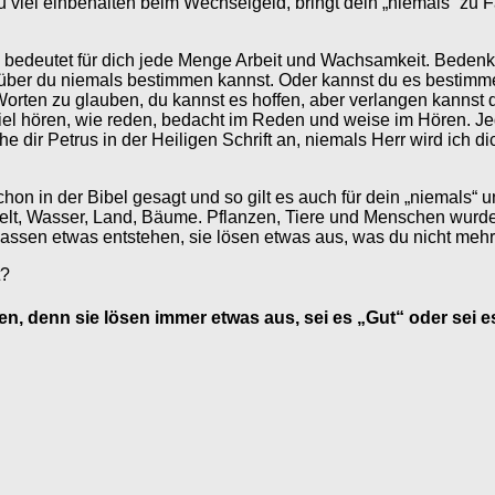
u viel einbehalten beim Wechselgeld, bringt dein „niemals“ zu F
s bedeutet für dich jede Menge Arbeit und Wachsamkeit. Beden
orüber du niemals bestimmen kannst. Oder kannst du es besti
rten zu glauben, du kannst es hoffen, aber verlangen kannst 
viel hören, wie reden, bedacht im Reden und weise im Hören. Je
e dir Petrus in der Heiligen Schrift an, niemals Herr wird ich d
 schon in der Bibel gesagt und so gilt es auch für dein „niemal
Welt, Wasser, Land, Bäume. Pflanzen, Tiere und Menschen wurde
ssen etwas entstehen, sie lösen etwas aus, was du nicht mehr
t?
, denn sie lösen immer etwas aus, sei es „Gut“ oder sei e