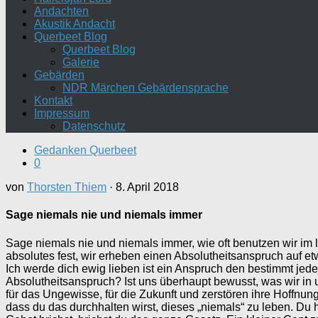
Andachten
Akustik Andacht
Querbeet Blog
Querbeet Blog
Galerie
Gebärden
NDR Märchen Gebärdensprache
Kontakt
Impressum
Datenschutz
Gedanken Querbeet
0
von
Thorsten Thiem
·
8. April 2018
Sage niemals nie und niemals immer
Sage niemals nie und niemals immer, wie oft benutzen wir im 
absolutes fest, wir erheben einen Absolutheitsanspruch auf e
Ich werde dich ewig lieben ist ein Anspruch den bestimmt jede
Absolutheitsanspruch? Ist uns überhaupt bewusst, was wir i
für das Ungewisse, für die Zukunft und zerstören ihre Hoffnun
dass du das durchhalten wirst, dieses „niemals“ zu leben. Du h