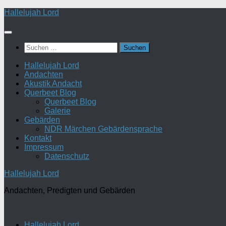
Zum
Hallelujah Lord
Inhalt
springen
Suchen
nach:
Hallelujah Lord
Andachten
Akustik Andacht
Querbeet Blog
Querbeet Blog
Galerie
Gebärden
NDR Märchen Gebärdensprache
Kontakt
Impressum
Datenschutz
Hallelujah Lord
Andachten, Predigten und Gebärden
Hallelujah Lord