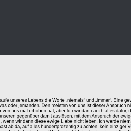
laufe unseres Lebens die Worte „niemals“ und „immer“. Eine ge
twas oder jemanden. Den meisten von uns ist dieser Anspruch n
r von uns mal erhoben hat, aber tun wir dann auch alles dafür, 
n unseren gegenüber damit auslösen, mit dem Anspruch der ew
g, wenn wir dann diese ewige Liebe nicht leben. Ich werde niema
ast ab da, auf alles hundertprozentig zu achten, kein einziger Ve