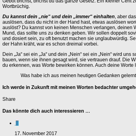
Gebot brichst, brichst du das ganze Gesetz. Ein kleiner Cent z
Wortbrüchig.
Du kannst dein „nie“ und dein „immer“ einhalten
, aber da
auslösen, dass du nicht in der Hand hast, etwas auslösen w
auslöst? Du kannst von keinen Menschen verlangen, deinen Wo
Mund, das sollte uns zu denken geben. Wir sollen doppelt so
und dosiert sein, zu oft benutzt machen sie unglaubwürdig. Seh
der Hahn kräht, war es schon dreimal vorbei.
Dein „Ja“ sei ein „Ja“ und dein „Nein“ sei ein „Nein“ wird uns
bauen, wenn sie ihnen gesagt wird, sie vertrauen drauf. Die 
du erkennen, was Worte bewirken können. Auch deine Worte la
Was habe ich aus meinen heutigen Gedanken gelern
Ich werde in Zukunft mit meinen Worten bedachter umgehen
Share
Das könnte dich auch interessieren …
0
17. November 2017