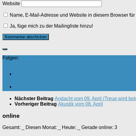
Website
Name, E-Mail-Adresse und Website in diesem Browser fü
Ja, füge mich zu der Mailingliste hinzu!
Folgen:
Nächster Beitrag
Andacht vom 09. April (Treue wird bel
Vorheriger Beitrag
Akustik vom 08. April
online
Gesamt:
_
Diesen Monat:
_
Heute:
_
Gerade online: 3