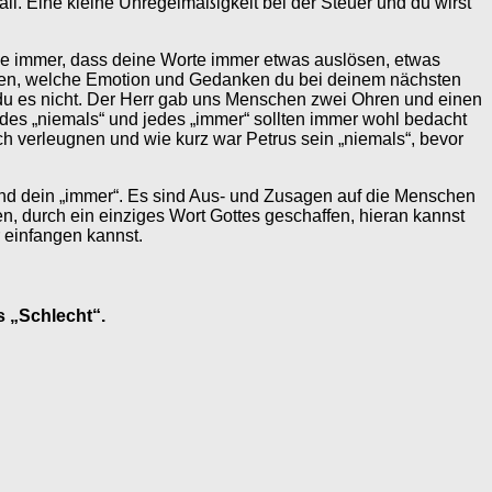
all. Eine kleine Unregelmäßigkeit bei der Steuer und du wirst
ke immer, dass deine Worte immer etwas auslösen, etwas
mmen, welche Emotion und Gedanken du bei deinem nächsten
du es nicht. Der Herr gab uns Menschen zwei Ohren und einen
des „niemals“ und jedes „immer“ sollten immer wohl bedacht
ich verleugnen und wie kurz war Petrus sein „niemals“, bevor
s“ und dein „immer“. Es sind Aus- und Zusagen auf die Menschen
n, durch ein einziges Wort Gottes geschaffen, hieran kannst
 einfangen kannst.
s „Schlecht“.