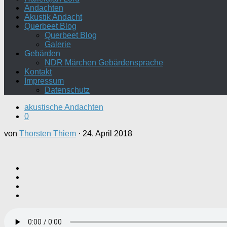
Andachten
Akustik Andacht
Querbeet Blog
Querbeet Blog
Galerie
Gebärden
NDR Märchen Gebärdensprache
Kontakt
Impressum
Datenschutz
akustische Andachten
0
von
Thorsten Thiem
·
24. April 2018