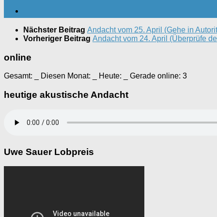
Nächster Beitrag
Andacht vom 25. April (Gehe in Autori
Vorheriger Beitrag
Andacht vom 24. April (Überprüfe de
online
Gesamt:
_
Diesen Monat:
_
Heute:
_
Gerade online: 3
heutige akustische Andacht
Uwe Sauer Lobpreis