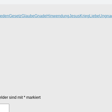
ieden
Gesetz
Glaube
Gnade
Hinwendung
Jesus
Krieg
Liebe
Ungna
elder sind mit
*
markiert