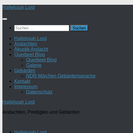
Zum
Hallelujah Lord
Inhalt
springen
Suchen
nach:
Hallelujah Lord
Andachten
Akustik Andacht
Querbeet Blog
Querbeet Blog
Galerie
Gebärden
NDR Märchen Gebärdensprache
Kontakt
Impressum
Datenschutz
Hallelujah Lord
Andachten, Predigten und Gebärden
Hallelujah Lord