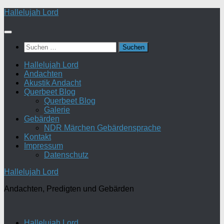
Zum
Hallelujah Lord
Inhalt
springen
Suchen
nach:
Hallelujah Lord
Andachten
Akustik Andacht
Querbeet Blog
Querbeet Blog
Galerie
Gebärden
NDR Märchen Gebärdensprache
Kontakt
Impressum
Datenschutz
Hallelujah Lord
Andachten, Predigten und Gebärden
Hallelujah Lord