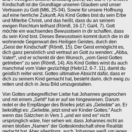
Kindschaft ist die Grundlage unseren Glauben und unser
Vertrauen zu Gott (Mt6, 25-34). Sowie für unsere Hoffnung
auf eine herrliche Zukunft. Als Kind Gottes bist du sein Erbe
und Miterbe Christi, und das heißt, dass du an seinem
ewigen Reichtum teilhast (Röm8, 16-17; Gal4, 7). Gott
möchte ein wachsendes Bewusstsein in dir schaffen, dass
du sein Kind bist. Dieses Bewusstsein kommt durch die in dir
wohnende Gegenwart des Heiligen Geistes, durch den
„Geist der Kindschaft“ (Röm8, 15). Der Geist ermöglicht es,
dich ganz persönlich und vertraut an Gott zu wenden: „Abba,
Vater!“, und er schenkt dir den Wunsch, „vom Geist Gottes
getrieben“ zu sein (Röm8, 14). Als Kind Gottes wirst du auch
manchmal vom Vater gezüchtigt (Hebr12, 6-7. 11), damit du
geistlich reifer wirst. Gottes ultimative Absicht dafür, dass er
dich zu seinem Kind gemacht hat, besteht darin, dich ewig zu
retten und dich in Jesu Bild umzugestalten.
Von Gottes unbegreiflicher Liebe hat Johannes gesprochen
und mit einem „Seht!“ hat er auf sie hingewiesen. Darum
redet er die Empfänger des Briefes jetzt als „Geliebte“ an. Er
bekräftigt es: „Geliebte, jetzt sind wir Kinder Gottes.“ Auch
wenn das Sätzchen in Vers 1 „und wir sind es“ nicht
ursprünglich wäre, hier sehen wir, dass Johannes nicht an
einen bloßen „Namen“ der Gotteskindschaft ohne Realität
gedacht hat. Aber allerdings, auch Johannes weiß um jenes „