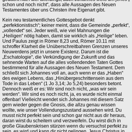
schon und noch nicht“, dass alle Aussagen des Neuen
Testamentes über uns Christen ihre Eigenart gibt.
Kein neu testamentliches Gottesgebot denkt
„perfektionistisch“; keiner meint, dass die Gemeinde „perfekt“,
„vollendet“ sei. Jeder weiß, wie viel Mahnungen die
„Heiligen“ nötig haben, damit sie wirklich als „Heilige“ leben.
Und Paulus zeigt in Römer 8,23 und, Römer 10.11 mit
schroffer Klarheit die Unüberschreitbahren Grenzen unseres
Neuwerdens jetzt in unsere Existenz. Darum ist die
„Eschatologie“, die Verkündigung der Zukunft und das
sehnende Warten auf die alles vollendenden Taten Gottes
bestimmend für alle Aussagen des Neuen Testament. Dem
schließt sich Johannes voll an, auch wenn er das „Haben“
des ewigen Lebens, das „Hinübergeschrittensein aus dem
Tode in das Leben“ (1 Jo 3,14; Jo 5,24) besonders betont.
Dennoch weiß er es: Wir sind noch nicht, „was wir sein
werden“. Wir sind es noch nicht, ja, es wurde nicht einmal
offenbar! Vielleicht wendet sich Johannes mit diesem Satz
gern wieder gegen die Gnosis, die allzu genau wissen
wollte, wie unser Vollendungszustand aussehen wird. Du
musst nicht perfekt sein und schon gar nicht aus dir heraus,
daran wirst du scheitern und verzweifeln. Du wirst dich in
große Glaubenskrisen stürzen wenn du versuchst perfekt zu
sein, es wird und kann dir nicht gelingen. Jesus Christus in