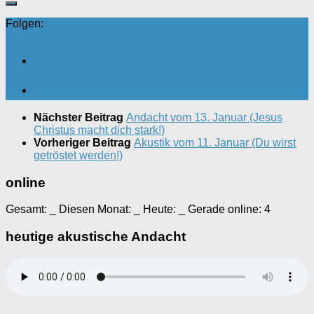
Folgen:
Nächster Beitrag
Andacht vom 13. Januar (Jesus
Christus macht dich stark!)
Vorheriger Beitrag
Akustik vom 11. Januar (Du wirst
getröstet werden!)
online
Gesamt:
_
Diesen Monat:
_
Heute:
_
Gerade online: 4
heutige akustische Andacht