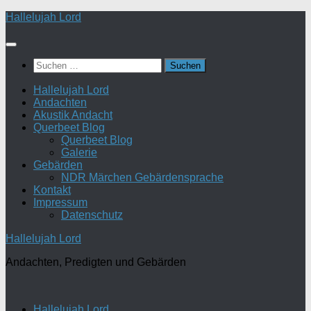
Zum
Hallelujah Lord
Inhalt
springen
Suchen
nach:
Hallelujah Lord
Andachten
Akustik Andacht
Querbeet Blog
Querbeet Blog
Galerie
Gebärden
NDR Märchen Gebärdensprache
Kontakt
Impressum
Datenschutz
Hallelujah Lord
Andachten, Predigten und Gebärden
Hallelujah Lord