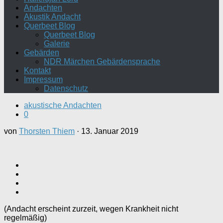
Andachten
Akustik Andacht
Querbeet Blog
Querbeet Blog
Galerie
Gebärden
NDR Märchen Gebärdensprache
Kontakt
Impressum
Datenschutz
akustische Andachten
0
von
Thorsten Thiem
·
13. Januar 2019
(Andacht erscheint zurzeit, wegen Krankheit nicht
regelmäßig)