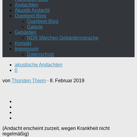
Andachten
Akustik Andacht
Querbeet Blog
Querbeet Blog
Galerie
Gebärden
NDR Märchen Gebärdensprache
Kontakt
Impressum
Datenschutz
akustische Andachten
0
von
Thorsten Thiem
·
8. Februar 2019
(Andacht erscheint zurzeit, wegen Krankheit nicht
regelmäßig)