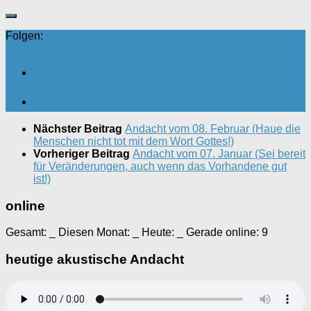
Folgen:
Nächster Beitrag
Andacht vom 08. Februar (Haue die
Menschen nicht tot mit dem Wort Gottes!)
Vorheriger Beitrag
Andacht vom 07. Januar (Sei bereit
für Veränderungen, auch wenn das Vorhandene gut
ist!)
online
Gesamt:
_
Diesen Monat:
_
Heute:
_
Gerade online: 9
heutige akustische Andacht