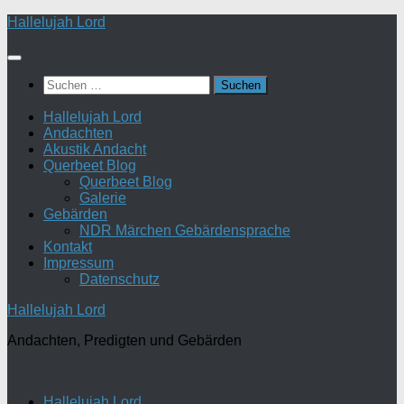
Zum
Hallelujah Lord
Inhalt
springen
Suchen
nach:
Hallelujah Lord
Andachten
Akustik Andacht
Querbeet Blog
Querbeet Blog
Galerie
Gebärden
NDR Märchen Gebärdensprache
Kontakt
Impressum
Datenschutz
Hallelujah Lord
Andachten, Predigten und Gebärden
Hallelujah Lord